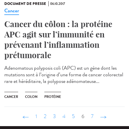
DOCUMENT DE PRESSE
06.10.2017
Cancer
Cancer du côlon : la protéine
APC agit sur l’immunité en
prévenant l’inflammation
prétumorale
Adenomatous polyposis coli (APC) est un gène dont les
mutations sont à l’origine d’une forme de cancer colorectal
rare et héréditaire, la polypose adénomateuse...
CANCER
COLON
PROTÉINE
‹ précédent
1
2
3
4
5
6
7
suivant ›