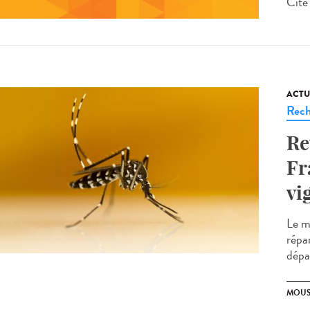
Cité 
ACTU
Rech
Re
Fr
vi
Le mi
répa
dépa
MOUS