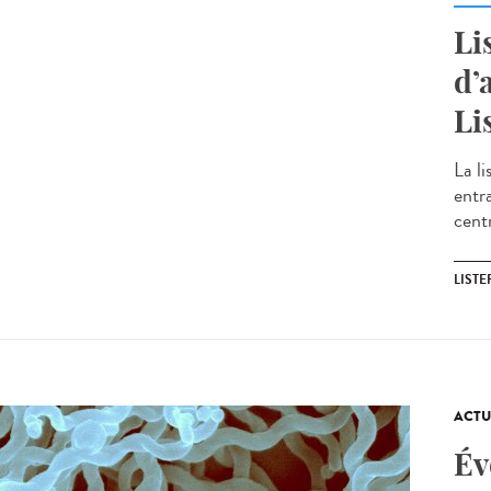
Li
d’
Li
La li
entr
cent
LIST
ACTU
Év