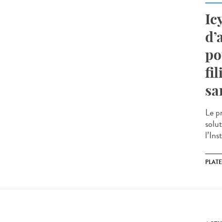
Ic
d’
po
fi
sa
Le pr
solu
l’Ins
PLAT