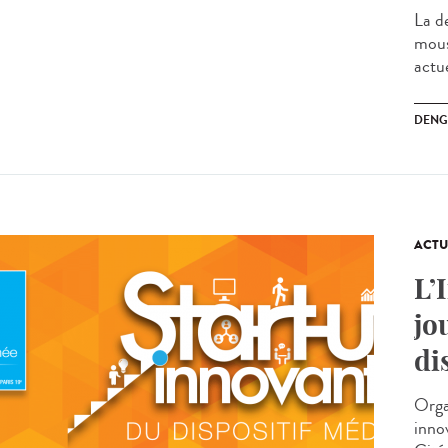
La d
mous
actu
DENG
ACTU
L’
jo
di
Orga
innov