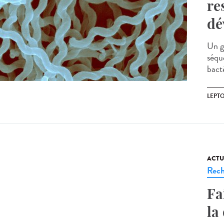
re
dé
Un g
séqu
bacté
LEPT
ACTU
Rech
Fa
la