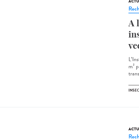
ACTU
Rech
A 
in
ve
L’In
m² p
trans
INSE
ACTU
Rech