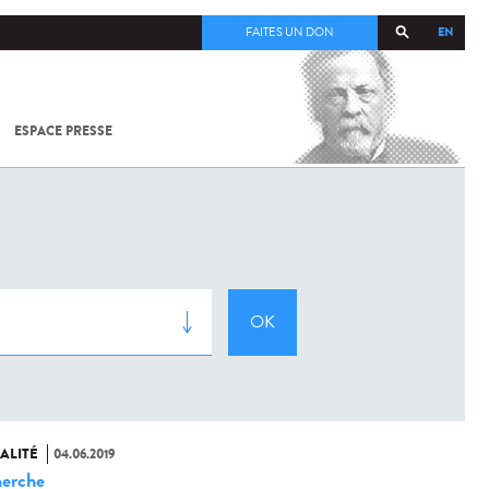
EN
FAITES UN DON
ESPACE PRESSE
TOUT SUR
SARS-
COV-2 /
COVID-19
À
L'INSTITUT
PASTEUR
ALITÉ
04.06.2019
erche