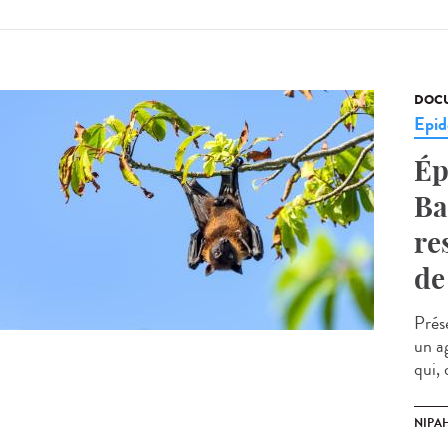
DOCU
Epid
Ép
Ba
re
de
Prés
un a
qui,
NIPAH