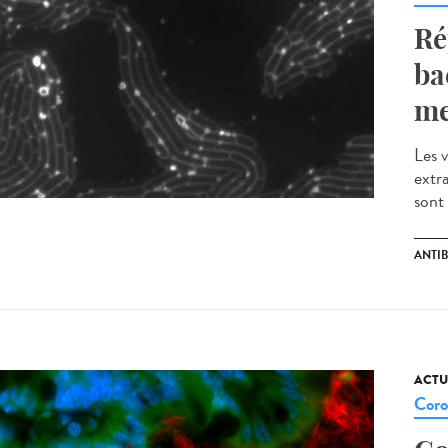
Ré
ba
me
Les 
extr
sont 
ANTI
ACTU
Coro