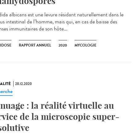
lamydospores
ida albicans est une levure résidant naturellement dans le
us intestinal de l’homme, mais qui, en cas de baisse des
nses immunitaires de son hôte...
IDOSE
RAPPORT ANNUEL
2020
MYCOLOGIE
ALITÉ
28.12.2020
erche
nuage : la réalité virtuelle au
rvice de la microscopie super-
solutive