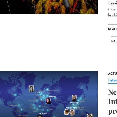
Les 
mond
les b
RÉALI
RA
ACTU
Inte
Ne
In
pr