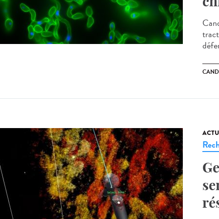
ch
Cand
tract
défe
CAND
ACTU
Rech
Ge
se
ré