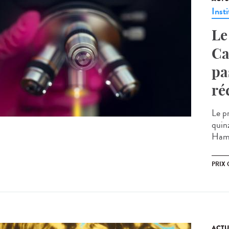
Insti
Le
Ca
pa
ré
Le p
quin
Hamo
PRIX 
ACTU