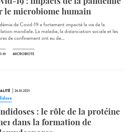
vid-19 : impacts de la pandémie
r le microbiome humain
idémie de Covid-19 a fortement impacté la vie de la
ation mondiale. La maladie, la distanciation sociale et les
res de confinement ont eu de...
-19
MICROBIOTE
ALITÉ
26.01.2021
idose
ndidoses : le rôle de la protéine
e1 dans la formation de