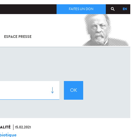
EN
FAITES UN DON
ESPACE PRESSE
TOUT SUR
SARS-
COV-2 /
COVID-19
À
L'INSTITUT
PASTEUR
ALITÉ
15.02.2021
biotique