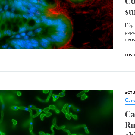
Co
su
L’ép
popul
mesu
COVID
ACTU
Cand
Ca
Rm