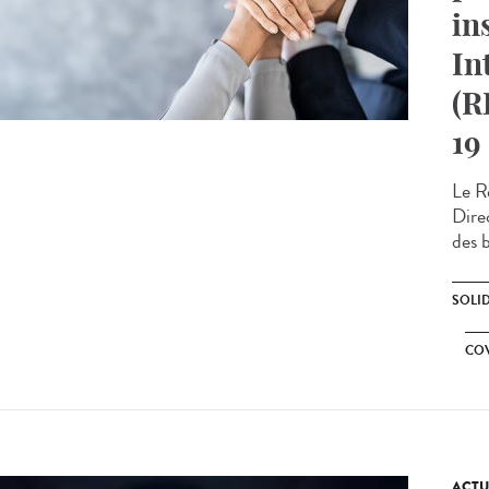
in
In
(R
19
Le Ré
Direc
des b
SOLI
CO
ACTU