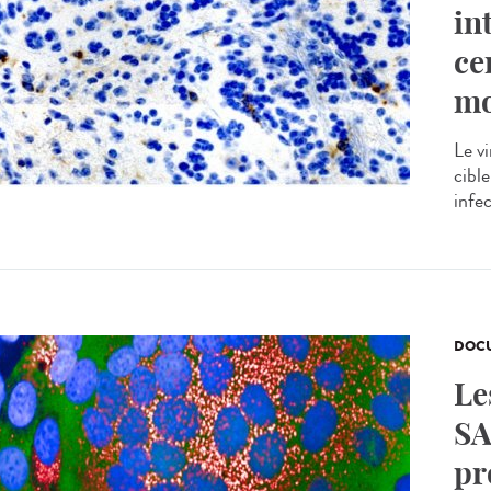
in
ce
mo
Le v
cible
infec
DOCU
Le
SA
pr