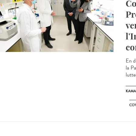
Co
Pr
ve
l'
co
En d
la P
lutt
KAMA
COV