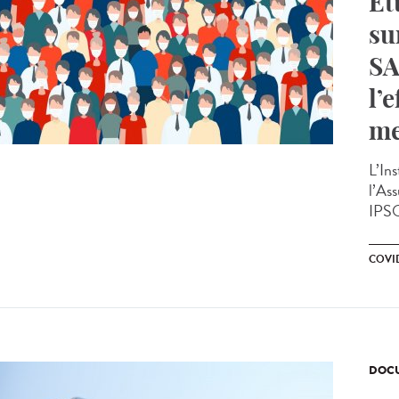
Ét
su
SA
l’
me
L’Ins
l’As
IPSO
COVID
DOCU