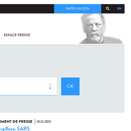
EN
FAITES UN DON
ESPACE PRESSE
TOUT SUR
SARS-
COV-2 /
COVID-19
À
L'INSTITUT
PASTEUR
MENT DE PRESSE
10.12.2021
rgillose
SARS
,