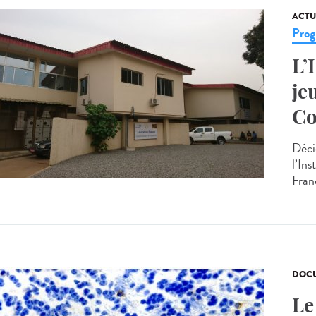
ACTU
Prog
L’
je
Co
Déci
l’In
Fran
DOCU
Le