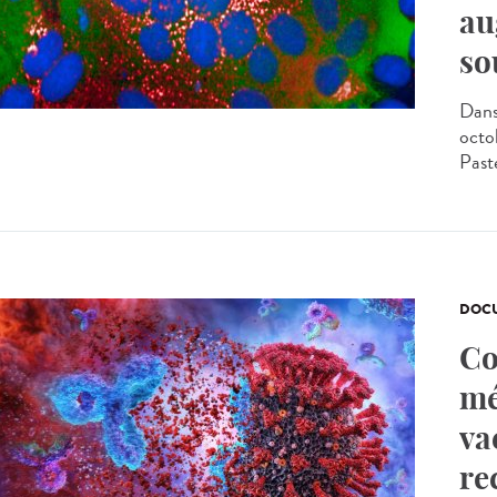
au
so
Dans
octo
Past
DOCU
Co
mé
va
re