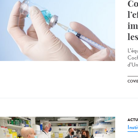
Co
l’
im
le
L’éq
Coch
d’Un
COVI
ACTU
Insti