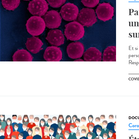
Pa
un
su
Et s
pers
Resp
COVI
DOCU
Coro