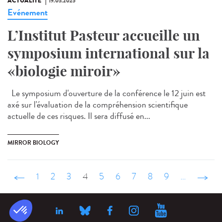
ACTUALITÉ
19.05.2025
Evénement
L’Institut Pasteur accueille un
symposium international sur la
«biologie miroir»
Le symposium d'ouverture de la conférence le 12 juin est
axé sur l'évaluation de la compréhension scientifique
actuelle de ces risques. Il sera diffusé en...
MIRROR BIOLOGY
‹ précédent
1
2
3
4
5
6
7
8
9
…
suivant