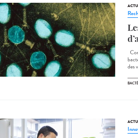
ACTU
Rech
Le
d’
Comm
bact
des v
BACT
ACTU
Inno