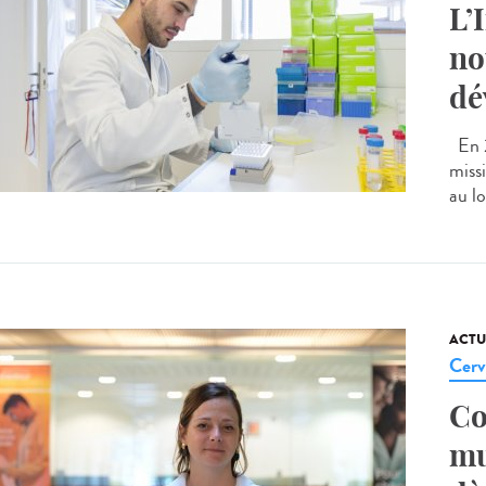
L’
no
dé
En 2
missi
au lo
ACTU
Cerv
Co
mu