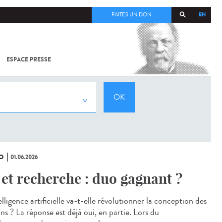
EN
FAITES UN DON
ESPACE PRESSE
TOUT SUR
SARS-
COV-2 /
COVID-19
À
L'INSTITUT
PASTEUR
O
01.06.2026
 et recherche : duo gagnant ?
elligence artificielle va-t-elle révolutionner la conception des
ns ? La réponse est déjà oui, en partie. Lors du