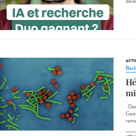
déve
ACTU
Rech
Hé
mi
Des 
Gast
remet