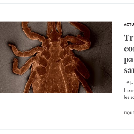
ACTU
Tr
co
pa
sa
#1- 
Fran
les s
TIQU