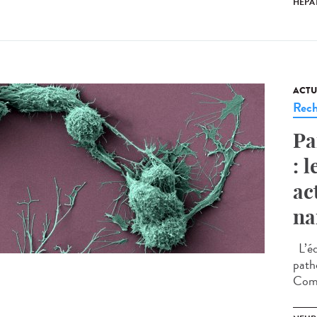
HÉPAT
ACTU
Rech
Pa
: 
ac
na
L’éq
path
Comm