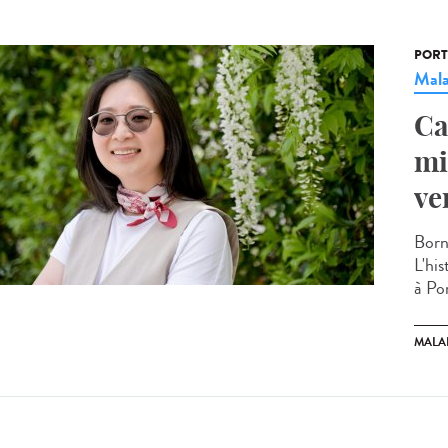
PORT
Mala
Ca
mi
ve
Born
L'hi
à Pon
MALA