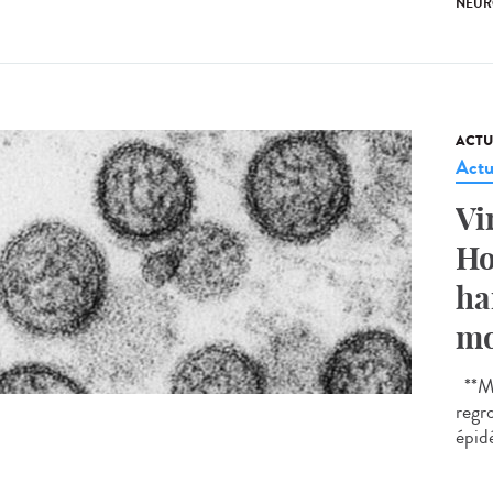
NEUR
ACTU
Actu
Vi
Ho
ha
mo
**Mi
regr
épidé