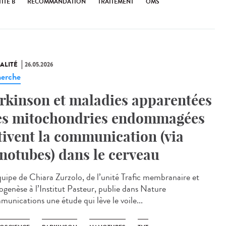
ITE B
RECOMMANDATION
TRAITEMENT
OMS
ALITÉ
26.05.2026
erche
rkinson et maladies apparentées
les mitochondries endommagées
tivent la communication (via
notubes) dans le cerveau
uipe de Chiara Zurzolo, de l’unité Trafic membranaire et
ogenèse à l’Institut Pasteur, publie dans Nature
unications une étude qui lève le voile...