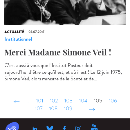
ACTUALITÉ
03.07.2017
Institutionnel
Merci Madame Simone Veil !
C’est aussi à vous que l’Institut Pasteur doit
aujourd’hui d’être ce qu’il est, et où il est ! Le 12 juin 1975,
Simone Veil, alors ministre de la Santé et de...
‹ précédent
…
101
102
103
104
105
106
107
108
109
…
suivant ›