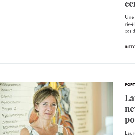
ce
Une 
révé
cas d
INFE
PORT
La
ne
po
Laur