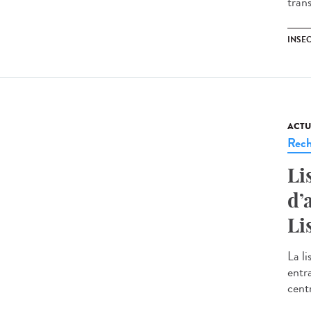
trans
INSE
ACTU
Rech
Li
d’
Li
La li
entr
cent