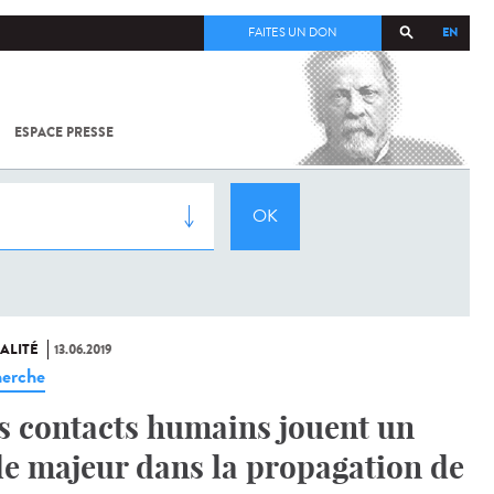
EN
FAITES UN DON
ESPACE PRESSE
TOUT SUR
SARS-
COV-2 /
COVID-19
À
L'INSTITUT
PASTEUR
ALITÉ
13.06.2019
erche
s contacts humains jouent un
le majeur dans la propagation de