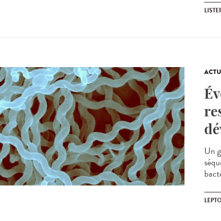
LIST
ACTU
Év
re
dé
Un g
séqu
bacté
LEPT