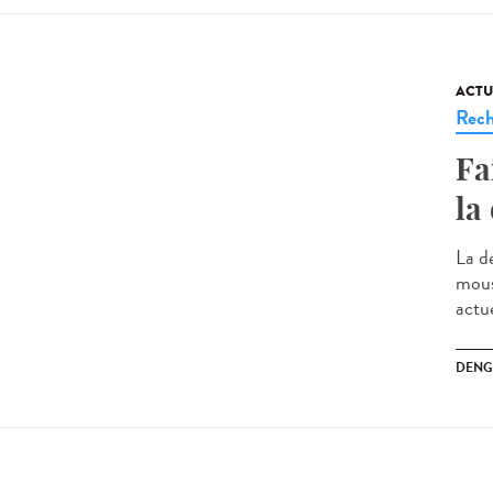
ACTU
Rech
Fa
la
La d
mous
actu
DENG