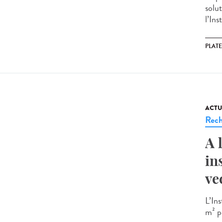
solu
l’Ins
PLAT
ACTU
Rech
A 
in
ve
L’In
m² p