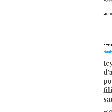
mécè
MOO
ACTU
Rech
Ic
d’
po
fi
sa
Le pr