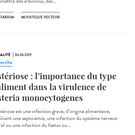
mettre des arbovirus, des...
CTARIUM
MOUSTIQUE VECTEUR
ALITÉ
06.06.2019
erche
stériose : l’importance du type
aliment dans la virulence de
steria monocytogenes
stériose est une infection grave, d’origine alimentaire,
aînant une septicémie, une infection du système nerveux
ral ou une infection du fœtus ou...