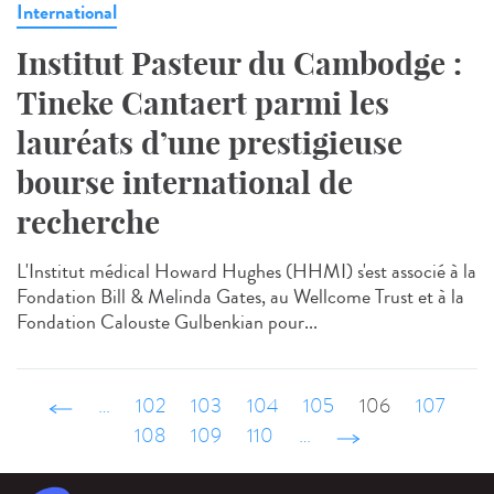
International
Institut Pasteur du Cambodge :
Tineke Cantaert parmi les
lauréats d’une prestigieuse
bourse international de
recherche
L'Institut médical Howard Hughes (HHMI) s'est associé à la
Fondation Bill & Melinda Gates, au Wellcome Trust et à la
Fondation Calouste Gulbenkian pour...
‹ précédent
…
102
103
104
105
106
107
108
109
110
…
suivant ›