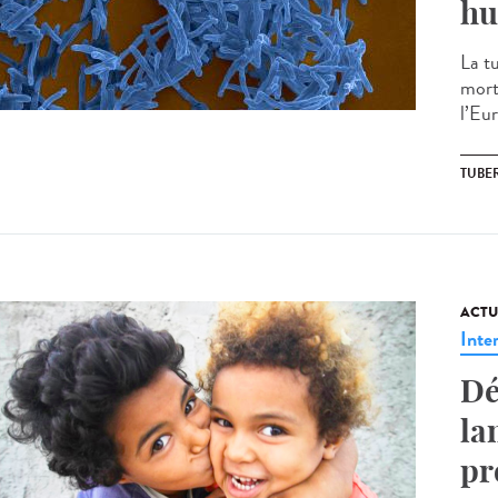
hu
La tu
morte
l’Eur
TUBE
ACTU
Inte
Dé
la
pr