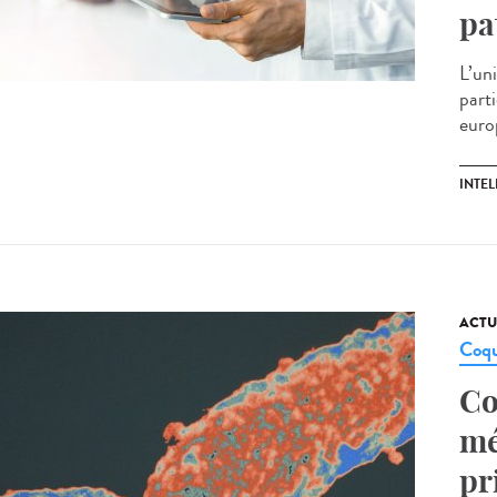
pa
L’un
parti
euro
INTEL
ACTU
Coqu
Co
mé
pr