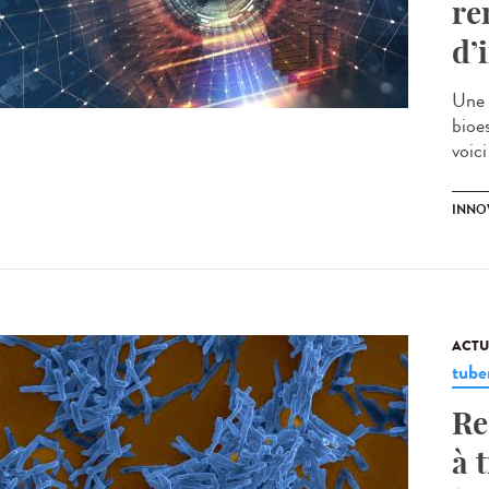
re
d’
Une 
bioes
voici
INNO
ACTU
tube
Re
à 