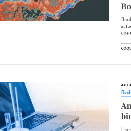
Bo
Bord
actu
une 
COQU
ACTU
Rech
An
bi
L’an