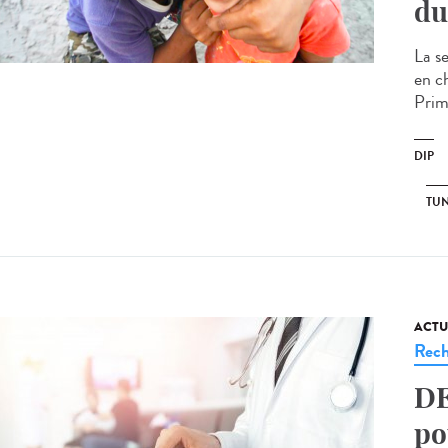
du
La s
en c
Primi
DIP
TUN
ACTU
Rech
DE
po