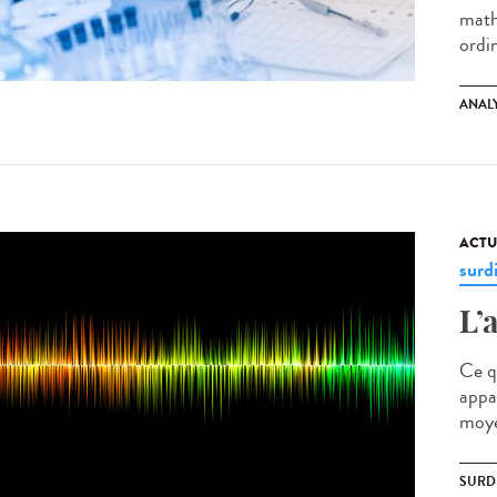
mathé
ordin
ANAL
ACTU
surd
L’
Ce q
appar
moye
SURD