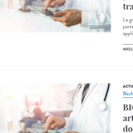
tr
Le g
part
appli
INTEL
ACTU
Rech
BI
ar
do