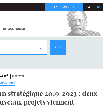
EN
FAITES UN DON
ESPACE PRESSE
TOUT SUR
SARS-
COV-2 /
COVID-19
À
L'INSTITUT
PASTEUR
ALITÉ
11.03.2021
tutionnel
an stratégique 2019-2023 : deux
uveaux projets viennent