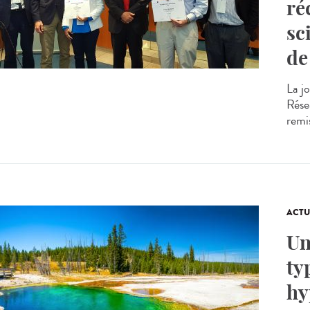
ré
sc
de
La j
Résea
remis
ACTU
Un
ty
hy