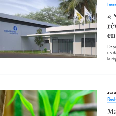
Inte
« 
rê
en
Depui
un de
la ré
ACTU
Rech
Ma