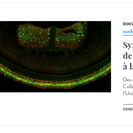
DOCU
surd
Sy
de
à 
Des 
Coll
l’Un
USHE