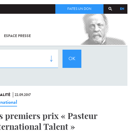
EN
FAITES UN DON
ESPACE PRESSE
TOUT SUR
SARS-
COV-2 /
COVID-19
À
L'INSTITUT
PASTEUR
ALITÉ
22.09.2017
rnational
s premiers prix « Pasteur
ternational Talent »