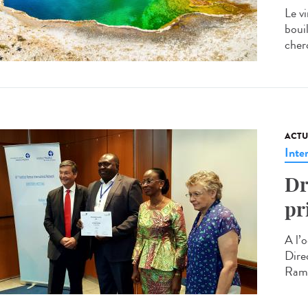
Le vi
boui
cherc
ACTU
Inte
Dr
pr
A l’
Direc
Rama