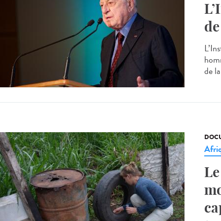
L’
de
L’In
homm
de la
DOCU
Afri
Le
mo
ca