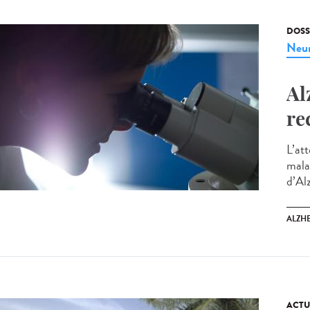
DOSS
Neur
Al
re
L’at
mala
d’Al
ALZH
ACTU