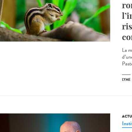
ro
l’
ri
co
La m
d’un
Paste
LYME
ACTU
Insti