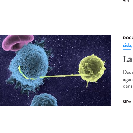
VIH
DOCU
sida
La
Des 
agenc
dans 
SIDA