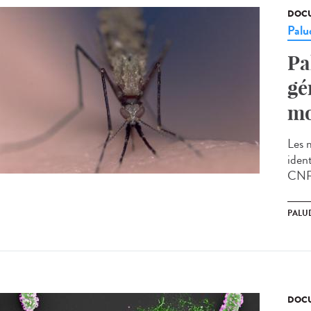
DOCU
Palu
Pa
gé
mo
Les 
ident
CNRS
PALU
DOCU