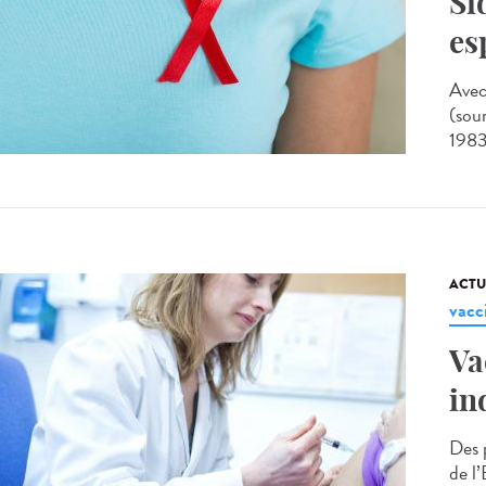
Si
es
Avec
(sou
1983,
ACTU
vacc
Va
in
Des 
de l’