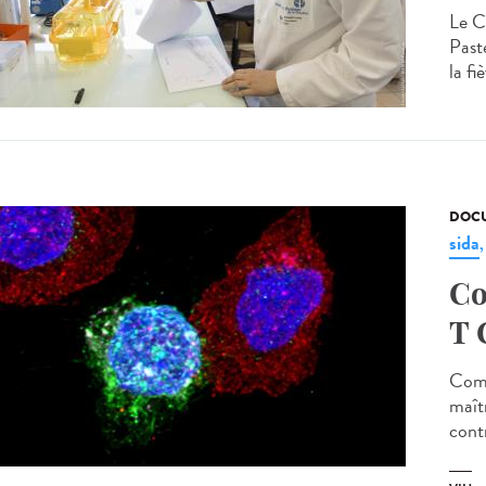
Le C
Past
la fi
DOCU
sida
Co
T 
Comp
maîtr
contr