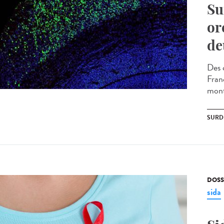
Su
or
de
Des 
Fran
mont
SURD
DOSS
sida