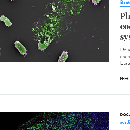
Bact
Ph
co
sy
Deux
cher
Etat
PHAG
DOCU
surd