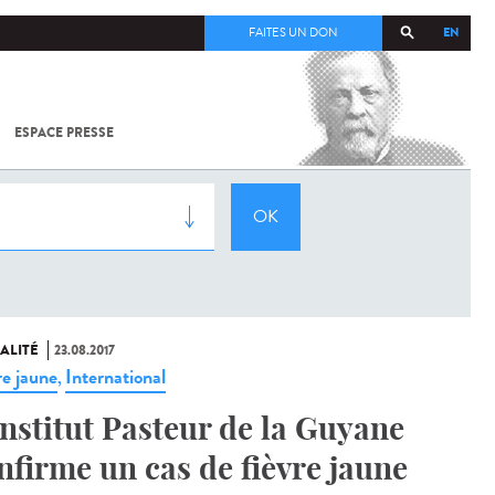
EN
FAITES UN DON
ESPACE PRESSE
TOUT SUR
SARS-
COV-2 /
COVID-19
À
L'INSTITUT
PASTEUR
ALITÉ
23.08.2017
re jaune
International
,
Institut Pasteur de la Guyane
nfirme un cas de fièvre jaune