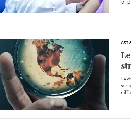
Pr Ph
ACTU
Le
st
Le d
sur 
diff