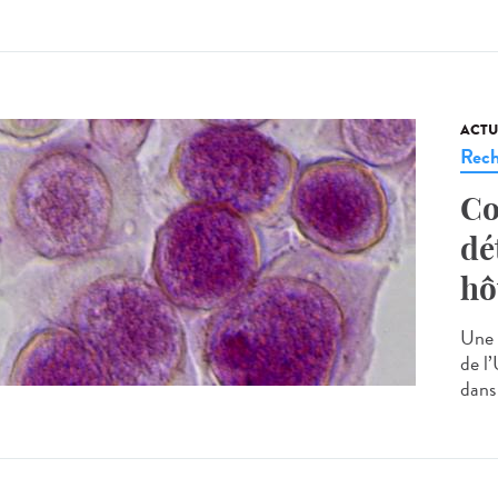
ACTU
Rech
Co
dé
hô
Une 
de l’
dans 