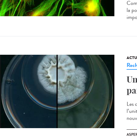
Comp
la po
impo
ACTU
Rech
Un
pa
Les 
l’uni
nouv
ASPE