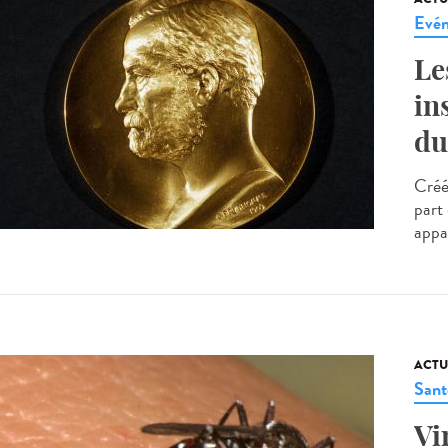
Evé
Le
in
du
Créé
part
appar
ACTU
Sant
Vi