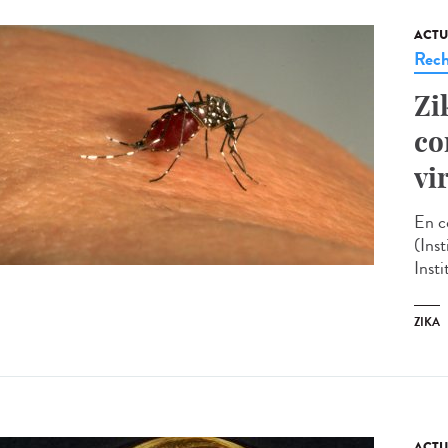
ACTU
Rech
Zi
co
vi
En c
(Ins
Inst
ZIKA
ACTU