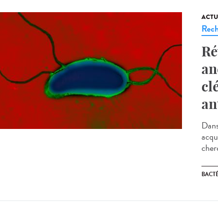
ACTU
Rech
Ré
an
cl
an
Dans
acqui
cherc
BACT