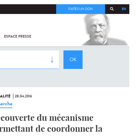
EN
FAITES UN DON
ESPACE PRESSE
TOUT SUR
SARS-
COV-2 /
COVID-19
À
L'INSTITUT
PASTEUR
ALITÉ
28.04.2016
erche
couverte du mécanisme
rmettant de coordonner la