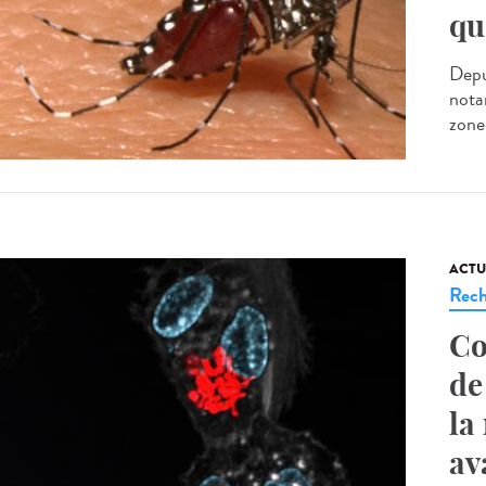
qu
Depu
nota
zone
ACTU
Rech
Co
de
la
av