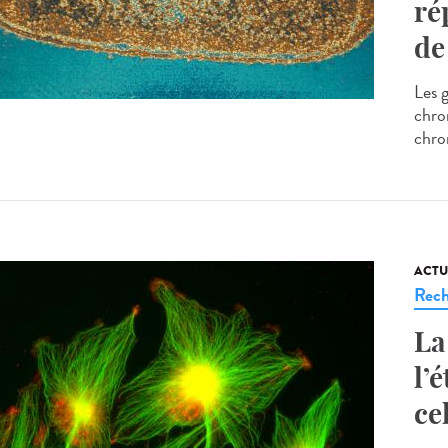
ré
de
Les 
chro
chro
ACTU
Rech
La
l’
ce