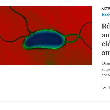
ACTU
Rech
Ré
an
cl
an
Dans
acqui
cherc
BACT