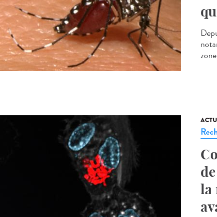
qu
Depu
nota
zone
ACTU
Rech
Co
de
la
av