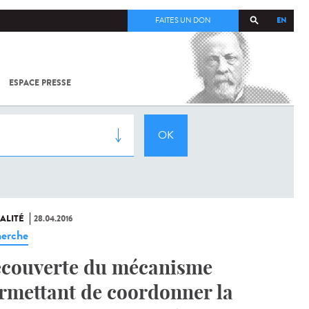
EN
FAITES UN DON
ESPACE PRESSE
TOUT SUR
SARS-
COV-2 /
COVID-19
À
L'INSTITUT
PASTEUR
ALITÉ
28.04.2016
erche
couverte du mécanisme
rmettant de coordonner la