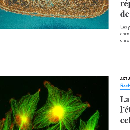
ré
de
Les 
chro
chro
ACTU
Rech
La
l’
ce