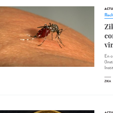
ACTU
Rech
Zi
co
vi
En c
(Ins
Inst
ZIKA
ACTU