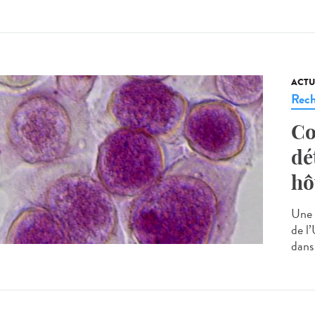
ACTU
Rech
Co
dé
hô
Une 
de l’
dans 