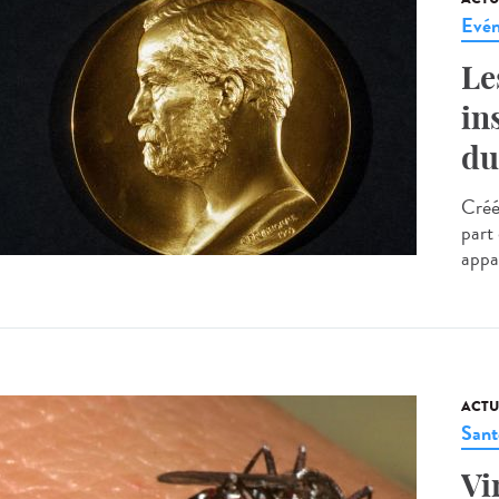
Evé
Le
in
du
Créé
part
appar
ACTU
Sant
Vi