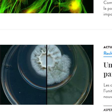
Comp
la po
impo
ACTU
Rech
Un
pa
Les 
l’uni
nouv
ASPE