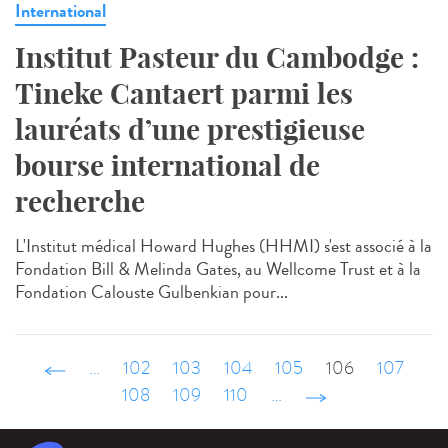
International
Institut Pasteur du Cambodge :
Tineke Cantaert parmi les
lauréats d’une prestigieuse
bourse international de
recherche
L'Institut médical Howard Hughes (HHMI) s'est associé à la
Fondation Bill & Melinda Gates, au Wellcome Trust et à la
Fondation Calouste Gulbenkian pour...
‹ précédent
…
102
103
104
105
106
107
108
109
110
…
suivant ›