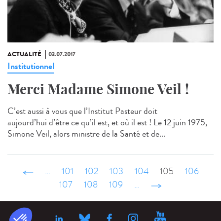
ACTUALITÉ
03.07.2017
Institutionnel
Merci Madame Simone Veil !
C’est aussi à vous que l’Institut Pasteur doit
aujourd’hui d’être ce qu’il est, et où il est ! Le 12 juin 1975,
Simone Veil, alors ministre de la Santé et de...
‹ précédent
…
101
102
103
104
105
106
107
108
109
…
suivant ›