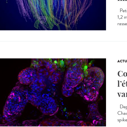
Peti
1,2 
rasse
ACTU
Co
l’
va
Depu
Chaq
spike