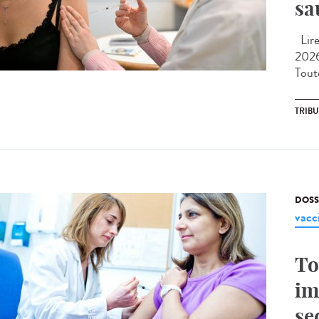
sa
Lire 
2026
Toute
TRIB
DOSS
vacc
To
im
se