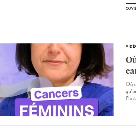
COVID
VIDÉ
Où
ca
Où e
qu’o
l’Ins