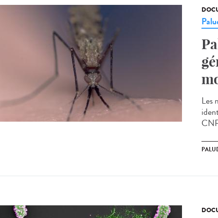
DOCU
Palu
Pa
gé
mo
Les 
ident
CNRS
PALU
DOCU