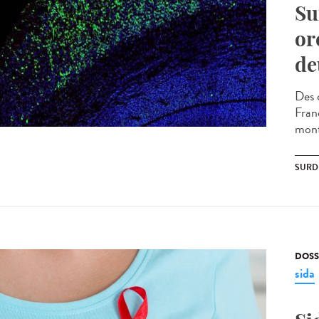
Su
or
de
Des 
Fran
mont
SURD
DOSS
sida