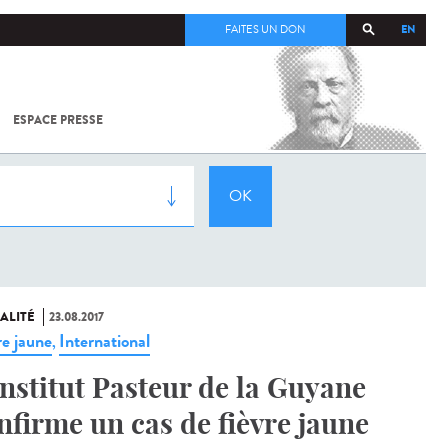
EN
FAITES UN DON
ESPACE PRESSE
TOUT SUR
SARS-
COV-2 /
COVID-19
À
L'INSTITUT
PASTEUR
ALITÉ
23.08.2017
re jaune
International
,
Institut Pasteur de la Guyane
nfirme un cas de fièvre jaune