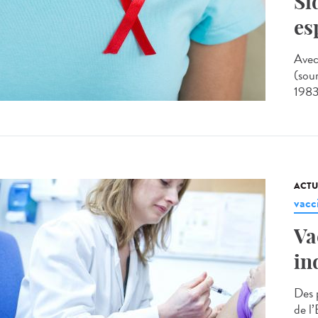
Si
es
Avec
(sou
1983,
ACTU
vacc
Va
in
Des 
de l’