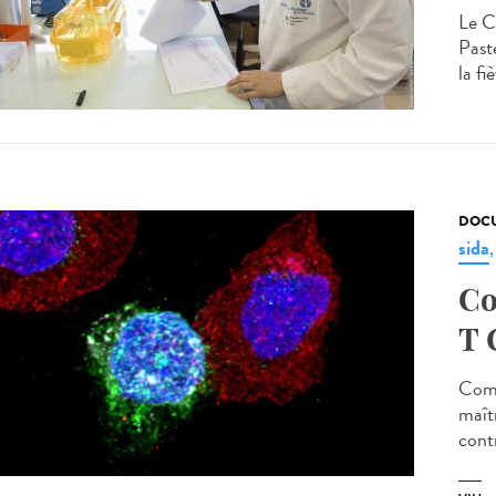
Le C
Past
la fi
DOCU
sida
Co
T 
Comp
maîtr
contr