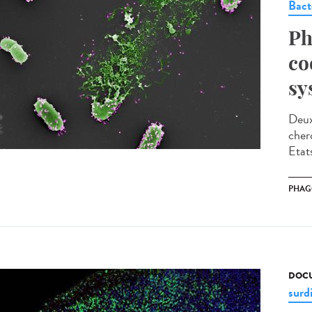
Bact
Ph
co
sy
Deux
cher
Etat
PHAG
DOCU
surd