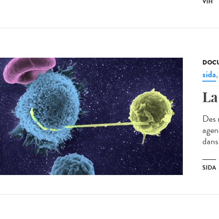
VIH
DOCU
sida
La
Des 
agenc
dans 
SIDA