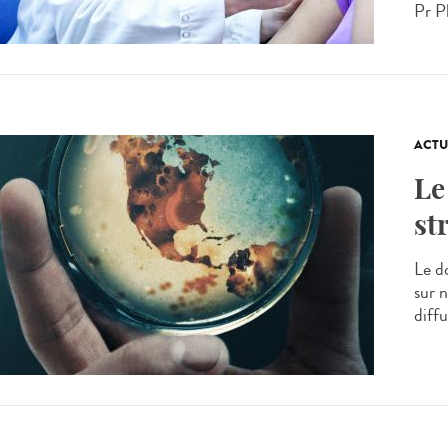
Pr Ph
ACTU
Le
st
Le d
sur 
diff