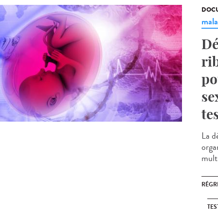
DOCU
mala
Dé
ri
po
se
te
La d
orga
multi
RÉGR
TES