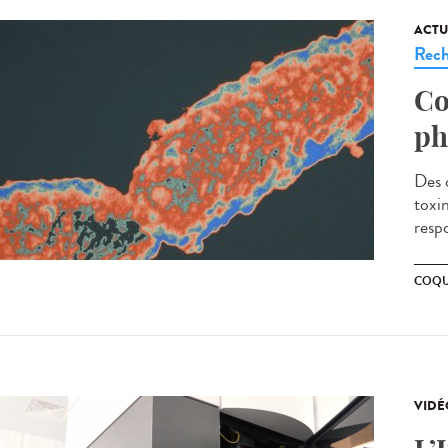
ACTU
Rech
Co
ph
Des 
toxi
resp
COQU
VIDÉ