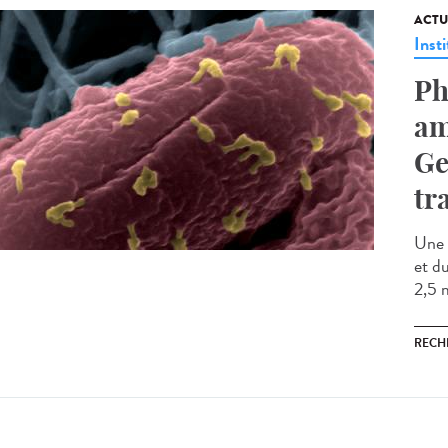
ACTU
Insti
Ph
am
Ge
tr
Une 
et d
2,5 m
RECH