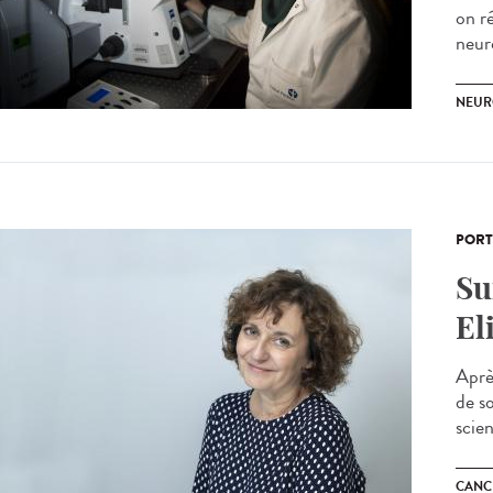
on r
neur
NEUR
PORT
Su
El
Après
de so
scien
CANC