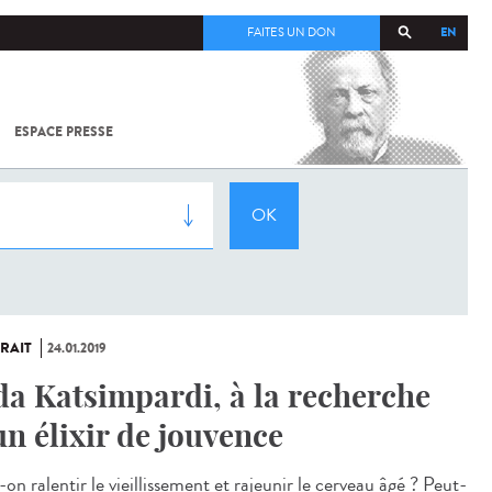
EN
FAITES UN DON
ESPACE PRESSE
TOUT SUR
SARS-
COV-2 /
COVID-19
À
L'INSTITUT
PASTEUR
RAIT
24.01.2019
da Katsimpardi, à la recherche
un élixir de jouvence
on ralentir le vieillissement et rajeunir le cerveau âgé ? Peut-