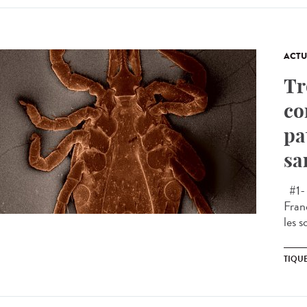
ACTU
Tr
co
pa
sa
#1- 
Fran
les s
TIQU