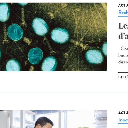
ACTU
Rech
Le
d’
Comm
bact
des v
BACT
ACTU
Inno