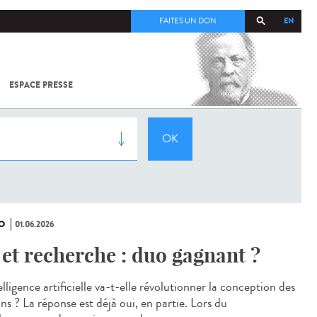
EN
FAITES UN DON
ESPACE PRESSE
TOUT SUR
SARS-
COV-2 /
COVID-19
À
L'INSTITUT
PASTEUR
O
01.06.2026
 et recherche : duo gagnant ?
elligence artificielle va-t-elle révolutionner la conception des
ns ? La réponse est déjà oui, en partie. Lors du