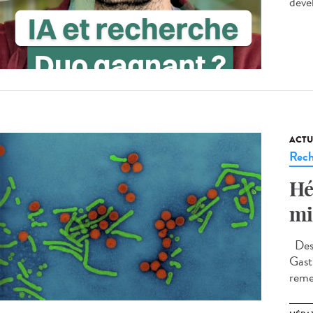
déve
ACTU
Rech
Hé
mi
Des 
Gast
remet