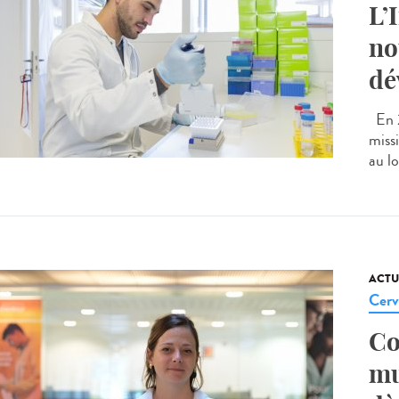
L’
no
dé
En 2
missi
au lo
ACTU
Cerv
Co
mu