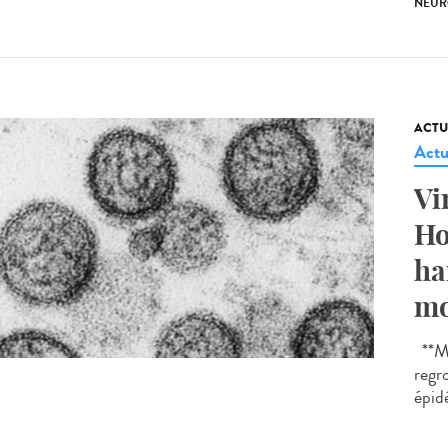
NEUR
ACTU
Actu
Vi
Ho
ha
mo
**Mi
regr
épidé