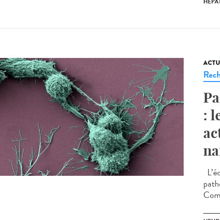
HÉPAT
ACTU
Rech
Pa
: 
ac
na
L’éq
path
Comm