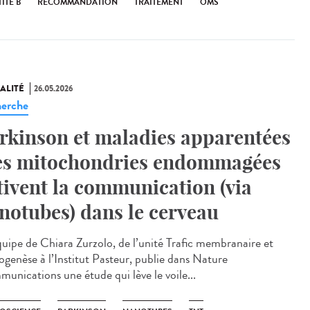
ITE B
RECOMMANDATION
TRAITEMENT
OMS
ALITÉ
26.05.2026
erche
rkinson et maladies apparentées
les mitochondries endommagées
tivent la communication (via
notubes) dans le cerveau
uipe de Chiara Zurzolo, de l’unité Trafic membranaire et
ogenèse à l’Institut Pasteur, publie dans Nature
unications une étude qui lève le voile...