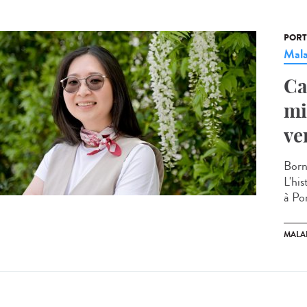
PORT
Mala
Ca
mi
ve
Born
L'hi
à Pon
MALA