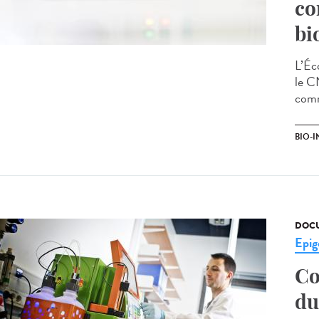
co
bi
L’Éc
le C
comm
BIO-I
DOCU
Epig
Co
du