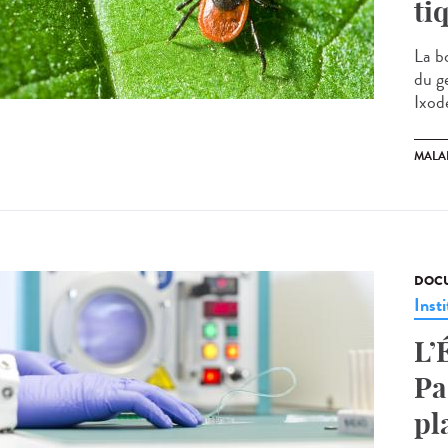
ti
La b
du g
Ixode
MALA
DOCU
Insti
L’
Pa
pl