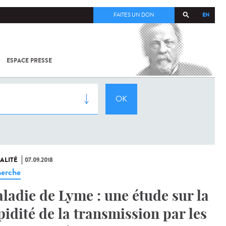
EN
FAITES UN DON
ESPACE PRESSE
TOUT SUR
SARS-
COV-2 /
COVID-19
À
L'INSTITUT
PASTEUR
ALITÉ
07.09.2018
erche
ladie de Lyme : une étude sur la
pidité de la transmission par les