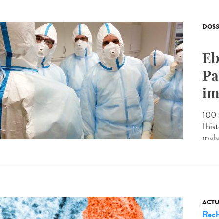
DOSS
Eb
Pa
im
100 
l'his
mala
ACTU
Rech