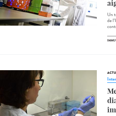
ai
Un tr
de l’
contr
IMMU
ACTU
Inte
Me
di
im