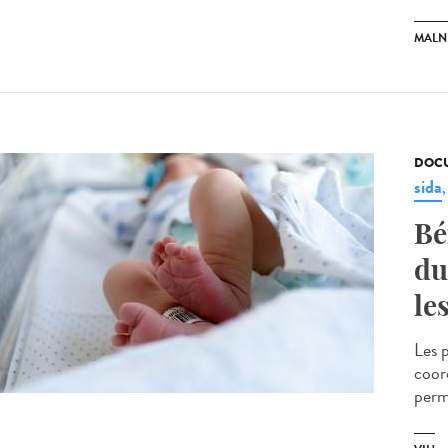
MALN
DOCU
sida
Bé
du
le
Les 
coor
perm