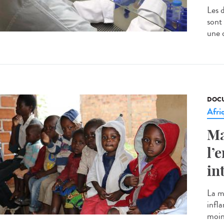
Les 
sont
une 
DOCU
Afri
Ma
l’
in
La m
infl
moins