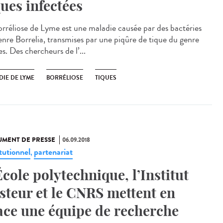
ques infectées
orréliose de Lyme est une maladie causée par des bactéries
enre Borrelia, transmises par une piqûre de tique du genre
s. Des chercheurs de l’...
DIE DE LYME
BORRÉLIOSE
TIQUES
MENT DE PRESSE
06.09.2018
tutionnel
partenariat
,
École polytechnique, l’Institut
steur et le CNRS mettent en
ace une équipe de recherche