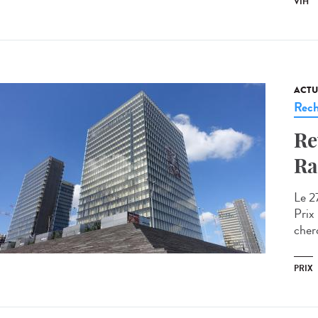
VIH
ACTU
Rech
Re
Ra
Le 2
Prix
cherc
PRIX