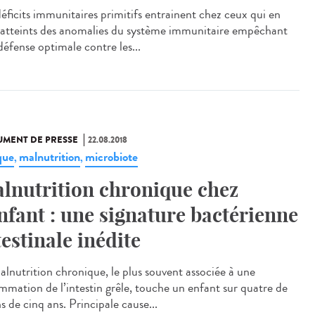
déficits immunitaires primitifs entrainent chez ceux qui en
 atteints des anomalies du système immunitaire empêchant
défense optimale contre les...
MENT DE PRESSE
22.08.2018
que
malnutrition
microbiote
,
,
lnutrition chronique chez
enfant : une signature bactérienne
testinale inédite
alnutrition chronique, le plus souvent associée à une
ammation de l’intestin grêle, touche un enfant sur quatre de
 de cinq ans. Principale cause...