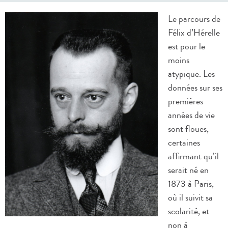
Le parcours de
Félix d’Hérelle
est pour le
moins
atypique. Les
données sur ses
premières
années de vie
sont floues,
certaines
affirmant qu’il
serait né en
1873 à Paris,
où il suivit sa
scolarité, et
non à