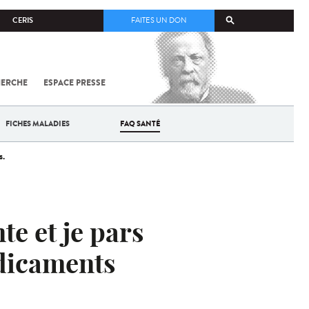
CERIS
FAITES UN DON
HERCHE
ESPACE PRESSE
TOUT SUR
SARS-
COV-2 /
COVID-19
FICHES MALADIES
FAQ SANTÉ
À
L'INSTITUT
s.
PASTEUR
te et je pars
édicaments