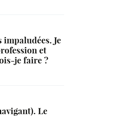
s impaludées. Je
rofession et
s-je faire ?
avigant). Le