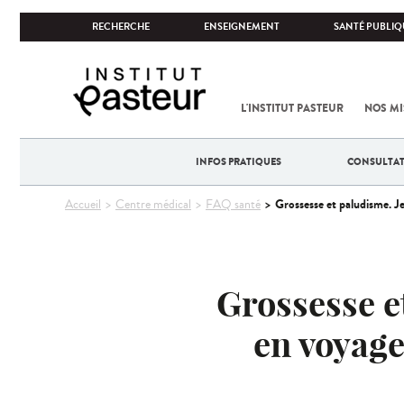
RECHERCHE
ENSEIGNEMENT
SANTÉ PUBLIQ
L'INSTITUT PASTEUR
NOS MI
INFOS PRATIQUES
CONSULTA
Vous
Grossesse et paludisme. Je
Accueil
Centre médical
FAQ santé
êtes
ici
Grossesse et
en voyage