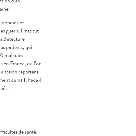
ation d'un
aine.
 de soins et
 guérir, l’Institut
architecture
es patients, qui
00 maladies
s en France, où l’on
ultation repartent
ment curatif. Face à
uérir.
fficultés de santé.