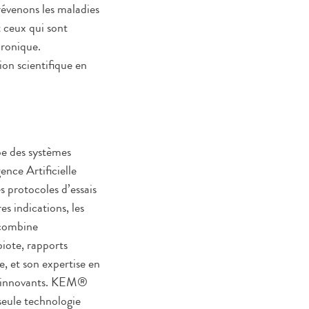
révenons les maladies
 ceux qui sont
hronique.
on scientifique en
pe des systèmes
ence Artificielle
s protocoles d’essais
res indications, les
 combine
iote, rapports
, et son expertise en
ues innovants. KEM®
seule technologie