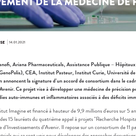
EMENT DE LA MÉDECINE DE 
14.01.2021
SE
Sanofi, Ariana Pharmaceuticals, Assistance Publique – Hôpitau
oPolis), CEA, Institut Pasteur, Institut Curie, Université de
rm annoncent la signature d’un accord de consortium dans le c
Avenir. Ce projet vise à développer une médecine de précision po
ies auto-immunes et inflammatoires associés à des déficits imm
itut Imagine et financé à hauteur de 9,9 millions d'euros sur 5 
es 15 lauréats du quatrième appel à projets "Recherche Hospita
d’Investissements d’Avenir. Il repose sur un consortium de 11 pa
triels qui se sont unis pour développer des approches disruptives