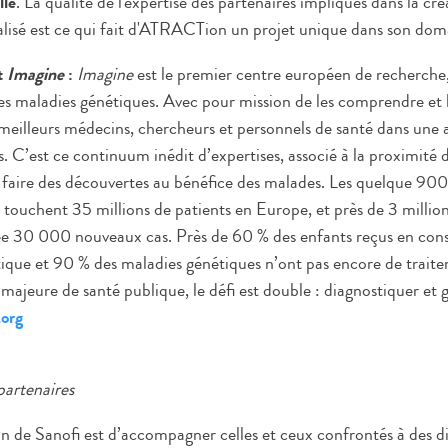
lle
. La qualité de l'expertise des partenaires impliqués dans la cré
isé est ce qui fait d'ATRACTion un projet unique dans son dom
ut
Imagine
:
Imagine
est le premier centre européen de recherche,
s maladies génétiques. Avec pour mission de les comprendre et les
eilleurs médecins, chercheurs et personnels de santé dans une 
s. C’est ce continuum inédit d’expertises, associé à la proximité d
faire des découvertes au bénéfice des malades. Les quelque 90
 touchent 35 millions de patients en Europe, et près de 3 million
 30 000 nouveaux cas. Près de 60 % des enfants reçus en cons
tique et 90 % des maladies génétiques n’ont pas encore de traite
ajeure de santé publique, le défi est double : diagnostiquer et g
.org
partenaires
on de Sanofi est d’accompagner celles et ceux confrontés à des di