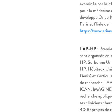
examinée par la F
pour la médecine 
développe Onco KE
Paris et filiale de
https://www.aria
L'
AP-HP :
Premie
sont organisés en 
HP. Sorbonne Univ
HP. Hôpitaux Univ
Denis) et s’articu
de recherche, l’AP
ICAN, IMAGINE) et
recherche appliqué
ses cliniciens che
4000 projets de r