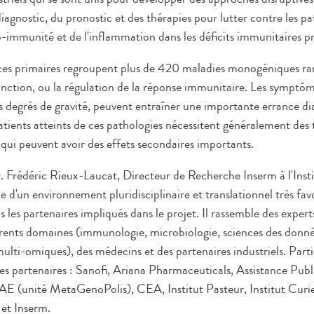
agnostic, du pronostic et des thérapies pour lutter contre les pa
-immunité et de l'inflammation dans les déficits immunitaires pr
es primaires regroupent plus de 420 maladies monogéniques rare
nction, ou la régulation de la réponse immunitaire. Les sympt
ts degrés de gravité, peuvent entraîner une importante errance d
atients atteints de ces pathologies nécessitent généralement des 
 qui peuvent avoir des effets secondaires importants.
 Frédéric Rieux-Laucat, Directeur de Recherche Inserm à l'Insti
d'un environnement pluridisciplinaire et translationnel très fav
s les partenaires impliqués dans le projet. Il rassemble des expe
férents domaines (immunologie, microbiologie, sciences des donnée
s multi-omiques), des médecins et des partenaires industriels. Part
es partenaires : Sanofi, Ariana Pharmaceuticals, Assistance Pub
 (unité MetaGenoPolis), CEA, Institut Pasteur, Institut Curie,
et Inserm.