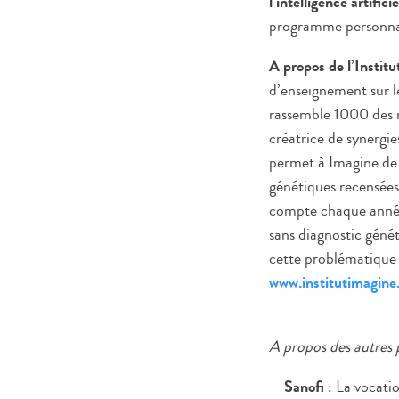
l’intelligence artificie
programme personnal
A propos de l’Instit
d’enseignement sur le
rassemble 1000 des m
créatrice de synergie
permet à Imagine de 
génétiques recensées
compte chaque année
sans diagnostic géné
cette problématique m
www.institutimagine
A propos des autres 
Sanofi
: La vocati