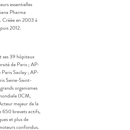
urs essentielles
Ariana Pharma
t. Créée en 2003 à
depuis 2012.
t ses 39 hôpitaux
rsité de Paris ; AP-
 Paris Saclay ; AP-
is Seine-Saint-
x grands organismes
 mondiale (ICM,
Acteur majeur de la
e 650 brevets actifs,
ques et plus de
omoteurs confondus.