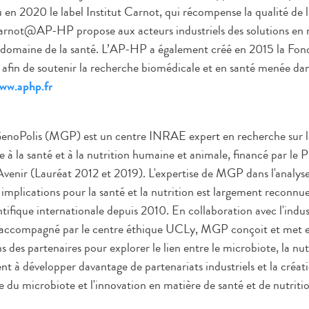
en 2020 le label Institut Carnot, qui récompense la qualité de 
 Carnot@AP-HP propose aux acteurs industriels des solutions en
le domaine de la santé. L’AP-HP a également créé en 2015 la Fo
afin de soutenir la recherche biomédicale et en santé menée dan
www.aphp.fr
enoPolis (MGP) est un centre INRAE expert en recherche sur l
ée à la santé et à la nutrition humaine et animale, financé par l
Avenir (Lauréat 2012 et 2019). L'expertise de MGP dans l'analys
s implications pour la santé et la nutrition est largement reconnu
fique internationale depuis 2010. En collaboration avec l'industr
 et accompagné par le centre éthique UCLy, MGP conçoit et met 
 des partenaires pour explorer le lien entre le microbiote, la nutr
 à développer davantage de partenariats industriels et la créat
ce du microbiote et l'innovation en matière de santé et de nutriti