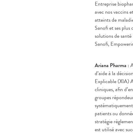
Entreprise biopha
avec nos vaccins 
atteints de maladi
Sanofi et ses plus
solutions de santé
Sanofi, Empowering
Ariana Pharma :
A
d’aide à la décisi
Explicable (XIA) A
cliniques, afin d’en
groupes répondeurs
systématiquement 
patients ou donnée
stratégie règlemen
est utilisé avec s