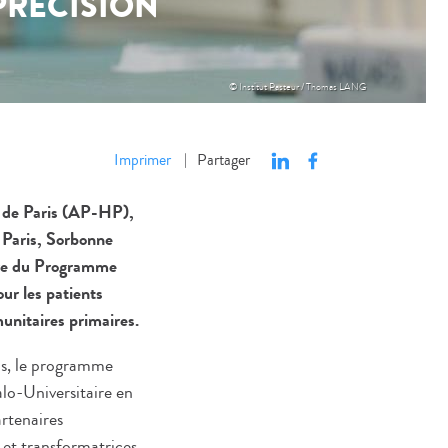
PRÉCISION
© Institut Pasteur / Thomas LANG
Imprimer
Partager
|
x de Paris (AP-HP),
 Paris, Sorbonne
adre du Programme
ur les patients
unitaires primaires.
ans, le programme
lo-Universitaire en
rtenaires
 et transformatrices