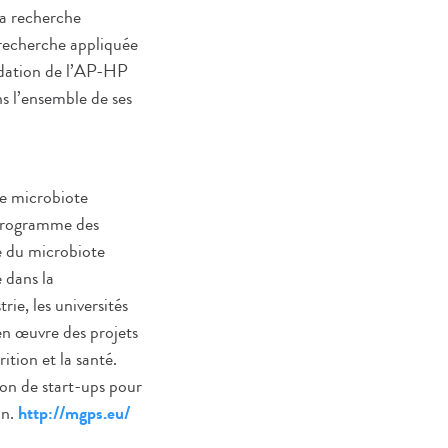
la recherche
 recherche appliquée
ndation de l’AP-HP
s l’ensemble de ses
e microbiote
e Programme des
e du microbiote
e dans la
ie, les universités
en œuvre des projets
ition et la santé.
ion de start-ups pour
on.
http://mgps.eu/