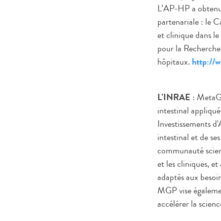
L’AP-HP a obtenu 
partenariale : le
et clinique dans 
pour la Recherche 
hôpitaux.
http://
L’INRAE
: MetaG
intestinal appliqu
Investissements d'
intestinal et de se
communauté scienti
et les cliniques,
adaptés aux besoins
MGP vise également
accélérer la scien