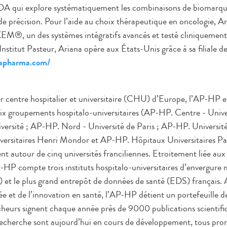
DA qui explore systématiquement les combinaisons de biomarque
de précision. Pour l’aide au choix thérapeutique en oncologie, 
M®, un des systèmes intégratifs avancés et testé cliniquemen
 l’Institut Pasteur, Ariana opère aux États-Unis grâce à sa filiale 
napharma.com/
r centre hospitalier et universitaire (CHU) d’Europe, l’AP-HP e
six groupements hospitalo-universitaires (AP-HP. Centre - Unive
ersité ; AP-HP. Nord - Université de Paris ; AP-HP. Université
ersitaires Henri Mondor et AP-HP. Hôpitaux Universitaires Par
lent autour de cinq universités franciliennes. Etroitement liée au
-HP compte trois instituts hospitalo-universitaires d’envergure
 le plus grand entrepôt de données de santé (EDS) français. 
e et de l’innovation en santé, l’AP-HP détient un portefeuille d
rcheurs signent chaque année près de 9000 publications scientifi
echerche sont aujourd’hui en cours de développement, tous pr