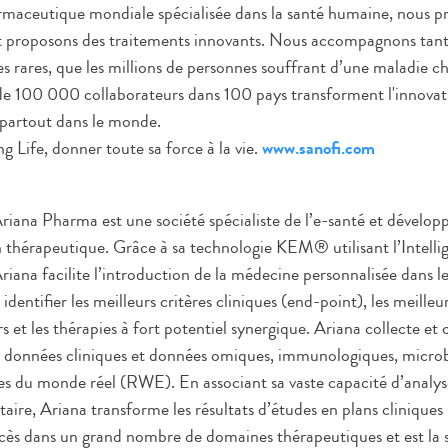
rmaceutique mondiale spécialisée dans la santé humaine, nous p
et proposons des traitements innovants. Nous accompagnons tant
es rares, que les millions de personnes souffrant d’une maladie c
 de 100 000 collaborateurs dans 100 pays transforment l'innovati
 partout dans le monde.
 Life, donner toute sa force à la vie.
www.sanofi.com
riana Pharma est une société spécialiste de l’e-santé et dévelop
on thérapeutique. Grâce à sa technologie KEM® utilisant l’Intellig
riana facilite l’introduction de la médecine personnalisée dans le
 identifier les meilleurs critères cliniques (end-point), les meilleu
 et les thérapies à fort potentiel synergique. Ariana collecte et
données cliniques et données omiques, immunologiques, microb
s du monde réel (RWE). En associant sa vaste capacité d’analyse
taire, Ariana transforme les résultats d’études en plans cliniq
uccès dans un grand nombre de domaines thérapeutiques et est la 