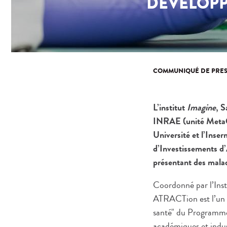
DÉVELOPP
COMMUNIQUÉ DE PRES
L’institut
Imagine
, 
INRAE (unité MetaGen
Université et l’Inse
d’Investissements d’
présentant des malad
Coordonné par l’Inst
ATRACTion est l’un d
santé" du Programme 
académiques et indus