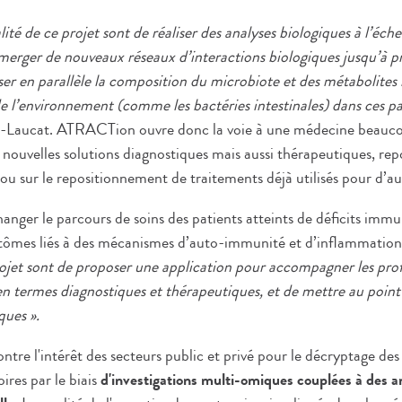
alité de ce projet sont de réaliser des analyses biologiques à l’échel
émerger de nouveaux réseaux d’interactions biologiques jusqu’à 
ser en parallèle la composition du microbiote et des métabolites
e l’environnement (comme les bactéries intestinales) dans ces pa
ux-Laucat. ATRACTion ouvre donc la voie à une médecine beauc
 nouvelles solutions diagnostiques mais aussi thérapeutiques, rep
ou sur le repositionnement de traitements déjà utilisés pour d’au
nger le parcours de soins des patients atteints de déficits immu
tômes liés à des mécanismes d’auto-immunité et d’inflammation
et sont de proposer une application pour accompagner les prof
en termes diagnostiques et thérapeutiques, et de mettre au point
ques ».
e l'intérêt des secteurs public et privé pour le décryptage des
res par le biais
d'investigations multi-omiques couplées à des a