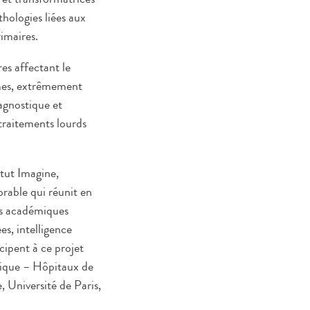
thologies liées aux
imaires.
s affectant le
ômes, extrêmement
iagnostique et
traitements lourds
tut Imagine,
orable qui réunit en
rts académiques
s, intelligence
icipent à ce projet
lique – Hôpitaux de
 Université de Paris,