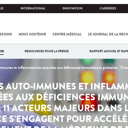
UE
INTERNATIONAL
INNOVATION
CARRIÈRES
SSIONS
NOUS SOUTENIR
CENTRE MÉDICAL
LE JOURNAL DE LA REC
SE
RESSOURCES POUR LA PRESSE
RAPPORT ANNUEL ET RAP
es et inflammatoires associées aux déficiences immunitaires primaires : 11 acteurs majeurs dans la sa
S AUTO-IMMUNES ET INFLAM
ÉES AUX DÉFICIENCES IMMUN
: 11 ACTEURS MAJEURS DANS L
E S’ENGAGENT POUR ACCÉLÉ