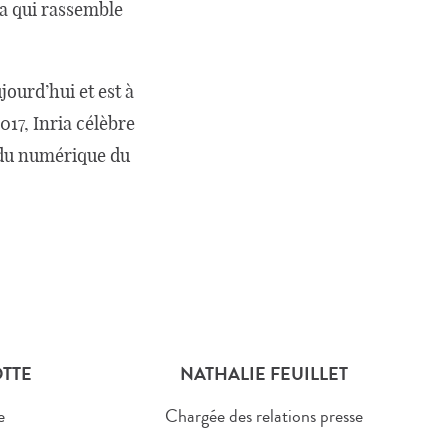
ia qui rassemble
ourd’hui et est à
017, Inria célèbre
s du numérique du
TTE
NATHALIE FEUILLET
e
Chargée des relations presse