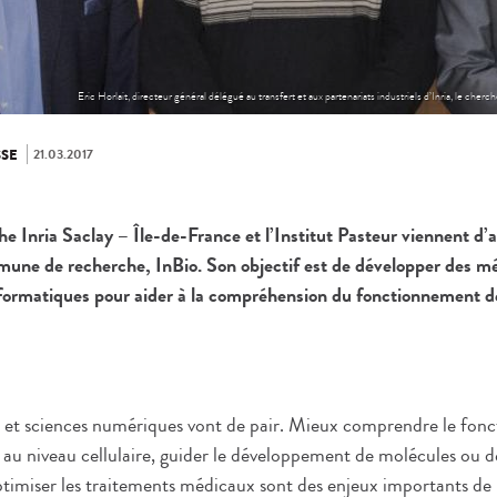
Eric Horlait, directeur général délégué au transfert et aux partenariats industriels d’Inria, le cher
21.03.2017
SE
e Inria Saclay – Île-de-France et l’Institut Pasteur viennent d’
mune de recherche, InBio. Son objectif est de développer des m
formatiques pour aider à la compréhension du fonctionnement d
e et sciences numériques vont de pair. Mieux comprendre le fon
 au niveau cellulaire, guider le développement de molécules ou de
ptimiser les traitements médicaux sont des enjeux importants de