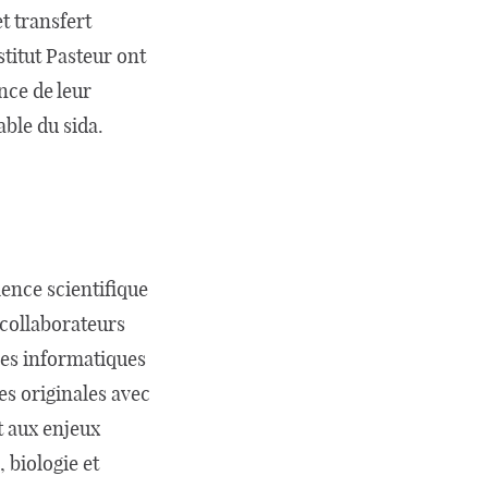
t transfert
stitut Pasteur ont
nce de leur
ble du sida.
lence scientifique
 collaborateurs
nces informatiques
es originales avec
t aux enjeux
, biologie et