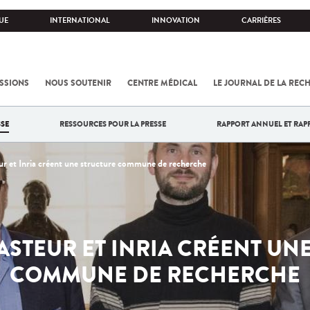
UE
INTERNATIONAL
INNOVATION
CARRIÈRES
SSIONS
NOUS SOUTENIR
CENTRE MÉDICAL
LE JOURNAL DE LA REC
SE
RESSOURCES POUR LA PRESSE
RAPPORT ANNUEL ET RAP
eur et Inria créent une structure commune de recherche
 PASTEUR ET INRIA CRÉENT UN
COMMUNE DE RECHERCHE