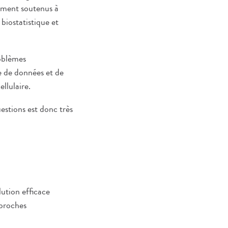
tement soutenus à
biostatistique et
roblèmes
e de données et de
llulaire.
uestions est donc très
ution efficace
pproches