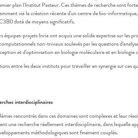
remier plan l'Institut Pasteur. Ces thèmes de recherche sont for
tamment via la création récente d'un centre de bio-informatique, 
(C3BI) doté de moyens significatifs.
rs équipes-projets Inria ont acquis une solide expertise sur les p
omputationnels non-triviaux soulevés par les questions d'analys
eption et d'optimisation en biologie moléculaire et en biologie ce
tions entre les deux instituts pour travailler en synergie sur ces q
rches interdisciplinaires
blèmes rencontrés dans ces domaines sont complexes et leur résol
vent une recherche réellement interdisciplinaire, dans laquelle a
éveloppements méthodologiques sont finement couplés.