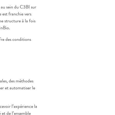
s au sein du C3BI sur
 est franchie vers
e structure à la fois
InBio.
fre des conditions
tales, des méthodes
er et automatiser le
evoir l’expérience la
é et de l’ensemble