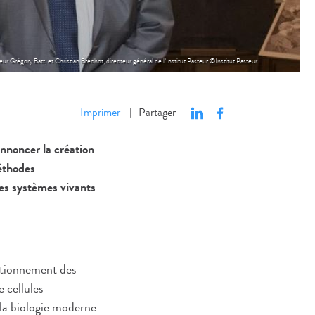
cheur Grégory Batt, et Christian Bréchot, directeur général de l’Institut Pasteur ©Institut Pasteur
Imprimer
Partager
|
annoncer la création
éthodes
es systèmes vivants
ctionnement des
 cellules
 la biologie moderne