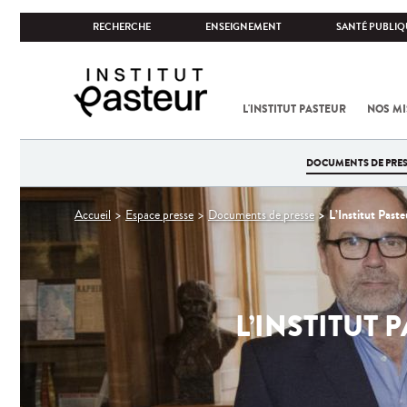
RECHERCHE
ENSEIGNEMENT
SANTÉ PUBLIQ
L'INSTITUT PASTEUR
NOS MI
DOCUMENTS DE PRES
Vous
L’Institut Past
Accueil
Espace presse
Documents de presse
êtes
ici
L’INSTITUT