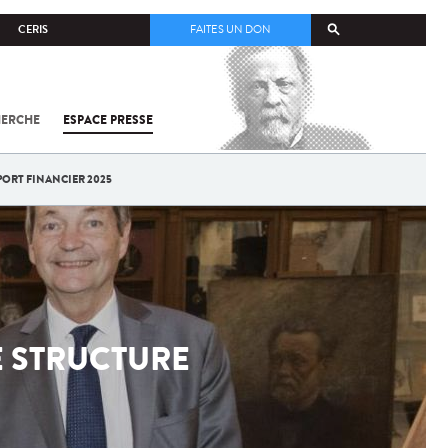
CERIS
FAITES UN DON
HERCHE
ESPACE PRESSE
TOUT SUR
SARS-
COV-2 /
COVID-19
PORT FINANCIER 2025
À
L'INSTITUT
PASTEUR
E STRUCTURE