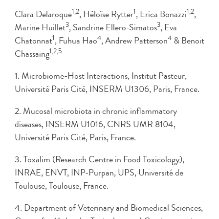
1,2
1
1,2
Clara Delaroque
, Héloïse Rytter
, Erica Bonazzi
,
3
3
Marine Huillet
, Sandrine Ellero-Simatos
, Eva
1
4
4
Chatonnat
, Fuhua Hao
, Andrew Patterson
& Benoit
1,2,5
Chassaing
1. Microbiome-Host Interactions, Institut Pasteur,
Université Paris Cité, INSERM U1306, Paris, France.
2. Mucosal microbiota in chronic inflammatory
diseases, INSERM U1016, CNRS UMR 8104,
Université Paris Cité, Paris, France.
3. Toxalim (Research Centre in Food Toxicology),
INRAE, ENVT, INP-Purpan, UPS, Université de
Toulouse, Toulouse, France.
4. Department of Veterinary and Biomedical Sciences,