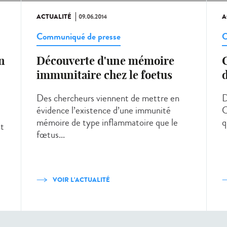
ACTUALITÉ
09.06.2014
A
Communiqué de presse
C
en
Découverte d'une mémoire
immunitaire chez le foetus
d
Des chercheurs viennent de mettre en
D
évidence l’existence d’une immunité
C
mémoire de type inflammatoire que le
q
nt
fœtus...
VOIR L'ACTUALITÉ