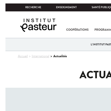
RECHERCHE
ENSEIGNEMENT
SANTÉ PUBLIQ
COOPÉRATIONS
PROGRAMM
L'INSTITUT PA
Vous
Actualités
Accueil
International
êtes
ici
ACTUA