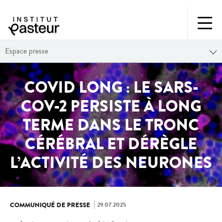
Espace presse
COVID LONG : LE SARS-
COV-2 PERSISTE À LONG
TERME DANS LE TRONC
CÉRÉBRAL ET DÉRÈGLE
L’ACTIVITÉ DES NEURONES
29.07.2025
COMMUNIQUÉ DE PRESSE