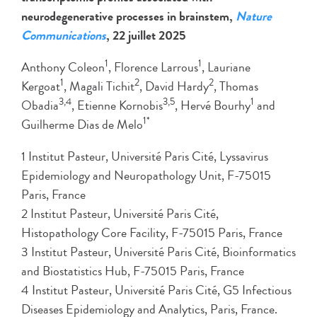
neurodegenerative processes in brainstem,
Nature
Communications
, 22 juillet 2025
1
1
Anthony Coleon
, Florence Larrous
, Lauriane
1
2
2
Kergoat
, Magali Tichit
, David Hardy
, Thomas
3,4
3,5
1
Obadia
, Etienne Kornobis
, Hervé Bourhy
and
1*
Guilherme Dias de Melo
1 Institut Pasteur, Université Paris Cité, Lyssavirus
Epidemiology and Neuropathology Unit, F-75015
Paris, France
2 Institut Pasteur, Université Paris Cité,
Histopathology Core Facility, F-75015 Paris, France
3 Institut Pasteur, Université Paris Cité, Bioinformatics
and Biostatistics Hub, F-75015 Paris, France
4 Institut Pasteur, Université Paris Cité, G5 Infectious
Diseases Epidemiology and Analytics, Paris, France.