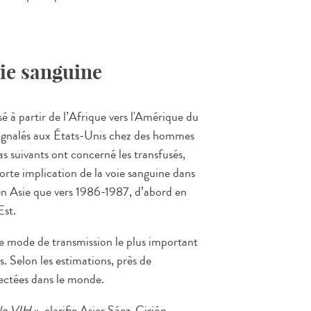
oie sanguine
sé à partir de l’Afrique vers l'Amérique du
 signalés aux États-Unis chez des hommes
s suivants ont concerné les transfusés,
orte implication de la voie sanguine dans
 en Asie que vers 1986-1987, d’abord en
Est.
 le mode de transmission le plus important
. Selon les estimations, près de
fectées dans le monde.
 le VIH
», clarifie Asier Sáez-Cirión,