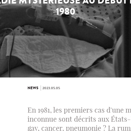
DIE MYSTÉRIEUSE AU DÉBUT
1980
NEWS
2023.05.05
En 1981, les premiers cas d'une 
inconnue sont décrits aux États
gay, cancer, pneumonie ? La rum