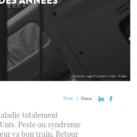
 DES ANNÉES
Lit d'hôpital, image d’illustration. Crédit : Pixabay
Print
Share
|
maladie totalement
-Unis. Peste ou syndrome
eur va bon train. Retour