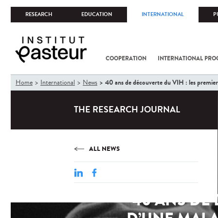
RESEARCH
EDUCATION
INTERNATIONAL
P
COOPERATION
INTERNATIONAL PR
You
40 ans de découverte du VIH : les premier
Home
International
News
are
here
THE RESEARCH JOURNAL
ALL NEWS
40 ANS DE 