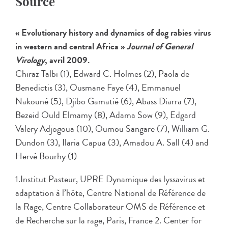
Source
« Evolutionary history and dynamics of dog rabies virus
in western and central Africa »
Journal of General
Virology
, avril 2009.
Chiraz Talbi (1), Edward C. Holmes (2), Paola de
Benedictis (3), Ousmane Faye (4), Emmanuel
Nakouné (5), Djibo Gamatié (6), Abass Diarra (7),
Bezeid Ould Elmamy (8), Adama Sow (9), Edgard
Valery Adjogoua (10), Oumou Sangare (7), William G.
Dundon (3), Ilaria Capua (3), Amadou A. Sall (4) and
Hervé Bourhy (1)
1.Institut Pasteur, UPRE Dynamique des lyssavirus et
adaptation à l’hôte, Centre National de Référence de
la Rage, Centre Collaborateur OMS de Référence et
de Recherche sur la rage, Paris, France 2. Center for