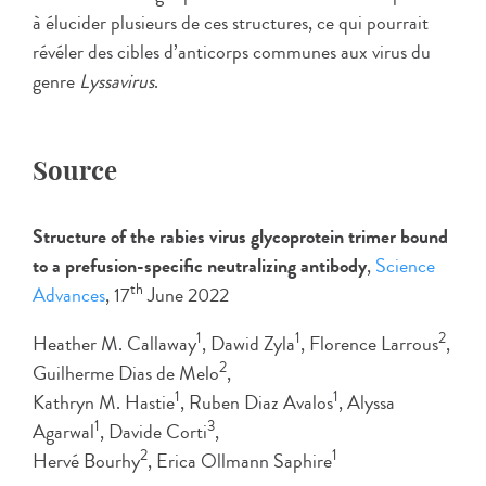
à élucider plusieurs de ces structures, ce qui pourrait
révéler des cibles d’anticorps communes aux virus du
genre
Lyssavirus
.
Source
Structure of the rabies virus glycoprotein trimer bound
to a prefusion-specific neutralizing antibody
,
Science
th
Advances
, 17
June 2022
1
1
2
Heather M. Callaway
, Dawid Zyla
, Florence Larrous
,
2
Guilherme Dias de Melo
,
1
1
Kathryn M. Hastie
, Ruben Diaz Avalos
, Alyssa
1
3
Agarwal
, Davide Corti
,
2
1
Hervé Bourhy
, Erica Ollmann Saphire