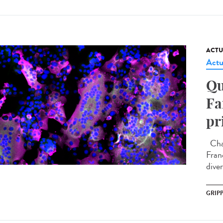
ACTU
Actu
Qu
Fa
pr
Chaq
Fran
diver
GRIP