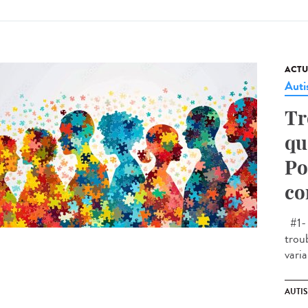
ACTU
Aut
Tr
qu
Po
co
#1- 
trou
varia
AUTI