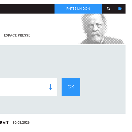
EN
FAITES UN DON
ESPACE PRESSE
TOUT SUR
SARS-
COV-2 /
COVID-19
À
L'INSTITUT
PASTEUR
RAIT
30.03.2026