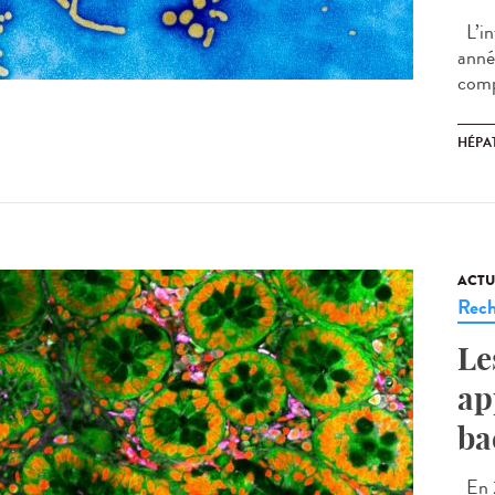
L’in
anné
comp
HÉPAT
ACTU
Rech
Le
ap
ba
En 2