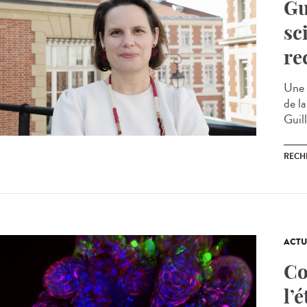
Gu
sc
re
Une 
de la
Guil
RECH
ACTU
Co
l’