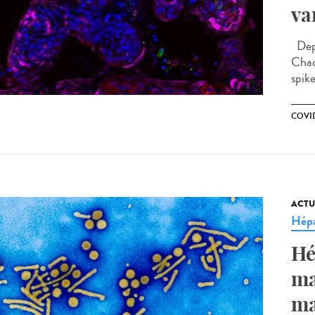
va
Depu
Chaq
spike
COVID
ACTU
Hépa
Hé
ma
ma