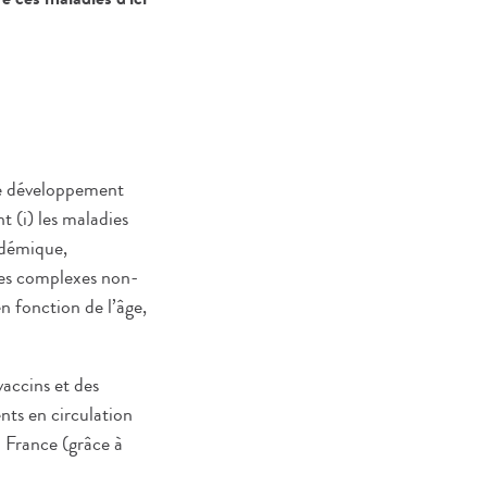
 le développement
t (i) les maladies
andémique,
ies complexes non-
n fonction de l’âge,
vaccins et des
ents en circulation
n France (grâce à