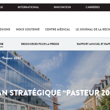
UE
INTERNATIONAL
INNOVATION
CARRIÈRES
SSIONS
NOUS SOUTENIR
CENTRE MÉDICAL
LE JOURNAL DE LA REC
SE
RESSOURCES POUR LA PRESSE
RAPPORT ANNUEL ET RAP
ue “Pasteur 2030”
AN STRATÉGIQUE “PASTEUR 20