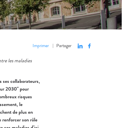
Imprimer
Partager
|
ntre les maladies
s ses collaborateurs,
teur 2030" pour
 nombreux risques
issement, le
uchent de plus en
e renforcer son rôle
 ces maladies d'ici