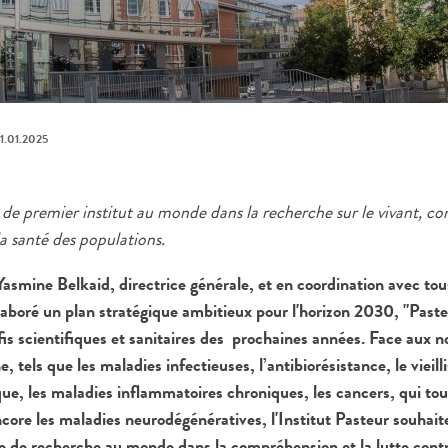
1.01.2025
de premier institut au monde dans la recherche sur le vivant, co
la santé des populations.
Yasmine Belkaid, directrice générale, et en coordination avec tou
 élaboré un plan stratégique ambitieux pour l'horizon 2030, "Pas
éfis scientifiques et sanitaires des prochaines années. Face aux
, tels que les maladies infectieuses, l’antibiorésistance, le vieill
e, les maladies inflammatoires chroniques, les cancers, qui to
ncore les maladies neurodégénératives, l'Institut Pasteur souhait
 de recherche au monde dans la compréhension et la lutte contre