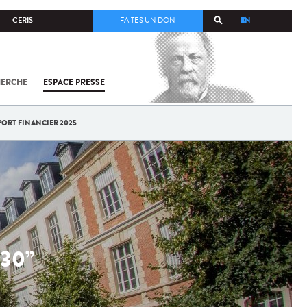
EN
CERIS
FAITES UN DON
HERCHE
ESPACE PRESSE
TOUT SUR
SARS-
COV-2 /
COVID-19
PORT FINANCIER 2025
À
L'INSTITUT
PASTEUR
30”