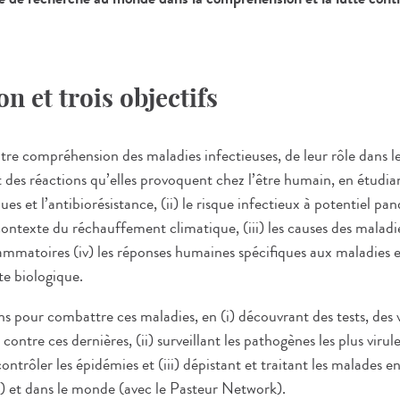
n et trois objectifs
notre compréhension des maladies infectieuses, de leur rôle dans
t des réactions qu’elles provoquent chez l’être humain, en étudian
es et l’antibiorésistance, (ii) le risque infectieux à potentiel p
ntexte du réchauffement climatique, (iii) les causes des malad
lammatoires (iv) les réponses humaines spécifiques aux maladies e
te biologique.
ons pour combattre ces maladies, en (i) découvrant des tests, des 
contre ces dernières, (ii) surveillant les pathogènes les plus virul
contrôler les épidémies et (iii) dépistant et traitant les malades e
) et dans le monde (avec le Pasteur Network).