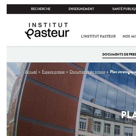
RECHERCHE
ENSEIGNEMENT
SANTÉ PUBLIQ
L'INSTITUT PASTEUR
NOS MI
DOCUMENTS DE PRES
Vous
Plan stratégiq
Accueil
Espace presse
Documents de presse
êtes
ici
PL