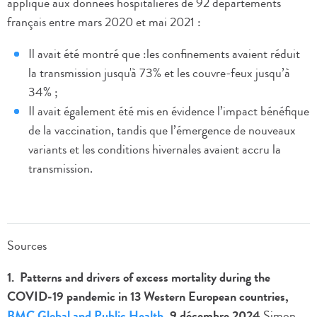
appliqué aux données hospitalières de 92 départements
français entre mars 2020 et mai 2021 :
Il avait été montré que :les confinements avaient réduit
la transmission jusqu'à 73% et les couvre-feux jusqu’à
34% ;
Il avait également été mis en évidence l’impact bénéfique
de la vaccination, tandis que l’émergence de nouveaux
variants et les conditions hivernales avaient accru la
transmission.
Sources
1. Patterns and drivers of excess mortality during the
COVID
‑
19 pandemic in 13 Western European countries,
BMC Global and
Public Health
, 9 décembre 2024
Simon