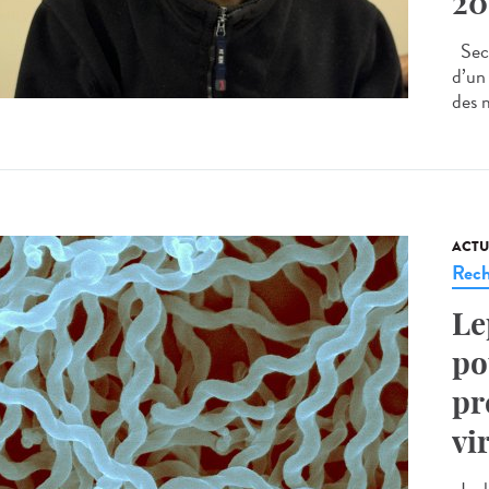
20
Seco
d’un
des m
ACTU
Rech
Le
po
pr
vi