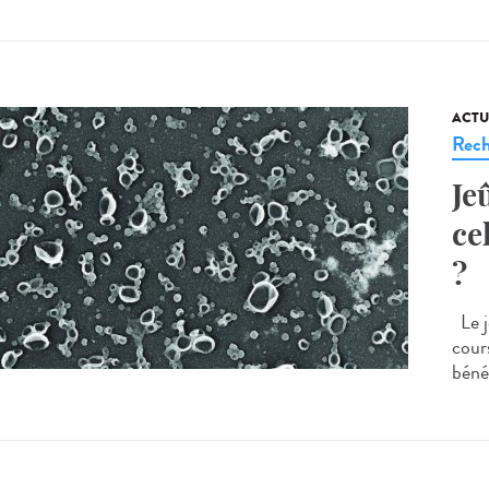
ACTU
Rech
Je
ce
?
Le j
cour
bénéf