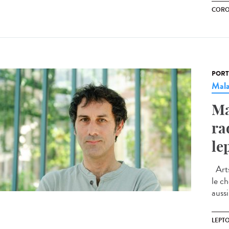
CORO
PORT
Mala
Ma
rad
le
Arts
le ch
aussi
LEPT