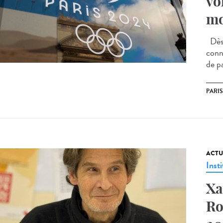
vo
mo
Dès 
conne
de pa
PARIS
ACTU
Insti
Xa
Ro