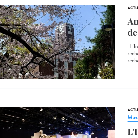
ACTU
An
de
L’In
rech
reche
ACTU
Musé
L'