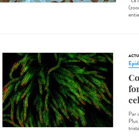
La l
(zoo
enti
ACTU
Epid
Co
fo
ce
Par 
Plus
tris