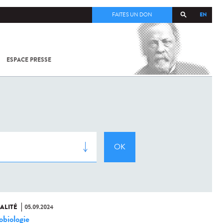
EN
FAITES UN DON
ESPACE PRESSE
TOUT SUR
SARS-
COV-2 /
COVID-19
À
L'INSTITUT
PASTEUR
ALITÉ
05.09.2024
obiologie