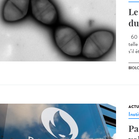
Le
du
60 m
tell
s’il 
BIOLO
ACTU
Insti
Pa