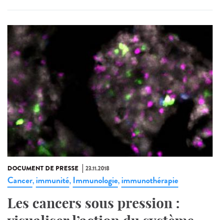
DOCUMENT DE PRESSE
23.11.2018
Cancer
immunité
Immunologie
immunothérapie
,
,
,
Les cancers sous pression :