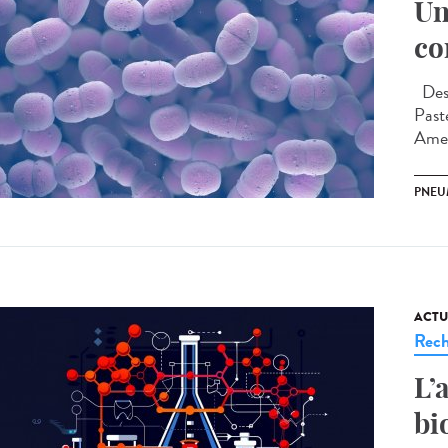
Un
co
Des 
Paste
Amer
PNE
ACTU
Rech
L’
bi