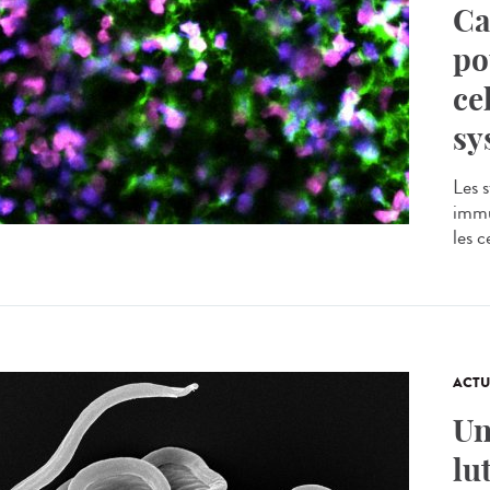
Ca
po
ce
sy
Les 
immu
les c
ACTU
Un
lu