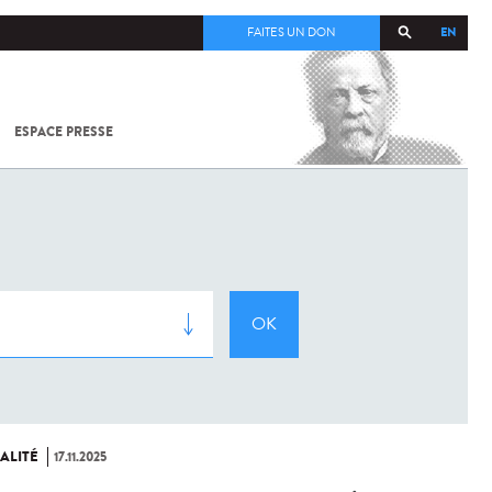
EN
FAITES UN DON
ESPACE PRESSE
TOUT SUR
SARS-
COV-2 /
COVID-19
À
L'INSTITUT
PASTEUR
ALITÉ
17.11.2025