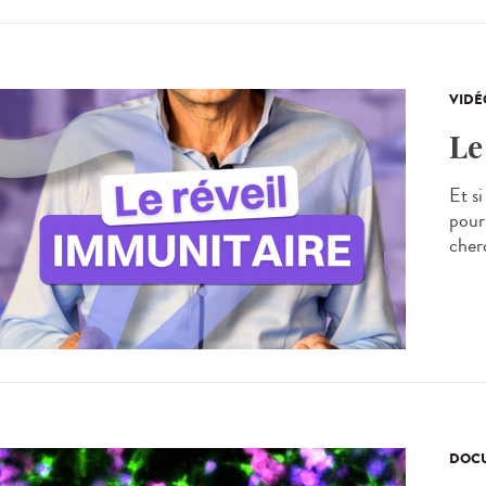
VIDÉ
Le
Et s
pour
cherc
DOCU