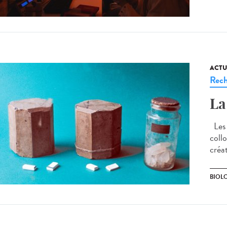
ACTU
Rech
La
Les 1
collo
créa
BIOL