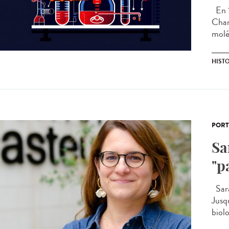
En 1
Chan
molé
HIST
PORT
Sa
"p
Sara
Jusq
biolo