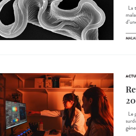
La t
mala
d’un
MALA
ACTU
Re
20
Le p
surdi
gène