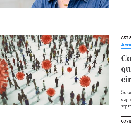
ACTU
Actu
Co
qu
ci
Selo
augm
sept
COVI