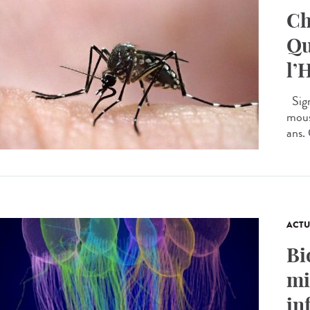
Ch
Qu
l’
Sign
mous
ans.
ACTU
Bi
mi
in