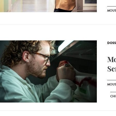
MOUS
DOSS
Mo
Se
MOUS
CH