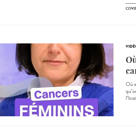
COVID
VIDÉ
Où
ca
Où e
qu’o
l’Ins