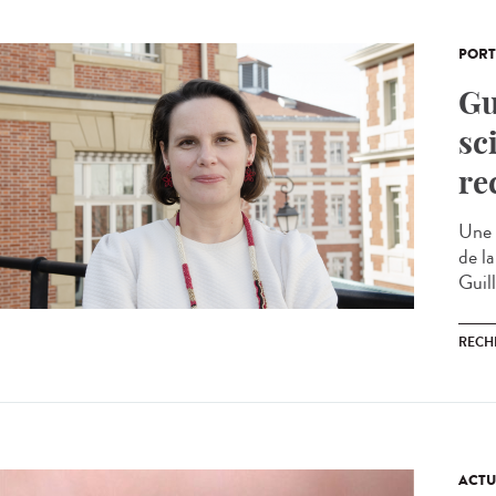
PORT
Gu
sc
re
Une 
de la
Guil
RECH
ACTU