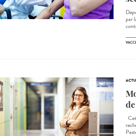
Depu
par l
contr
VACC
ACTU
Mo
de
Cet a
rech
Past