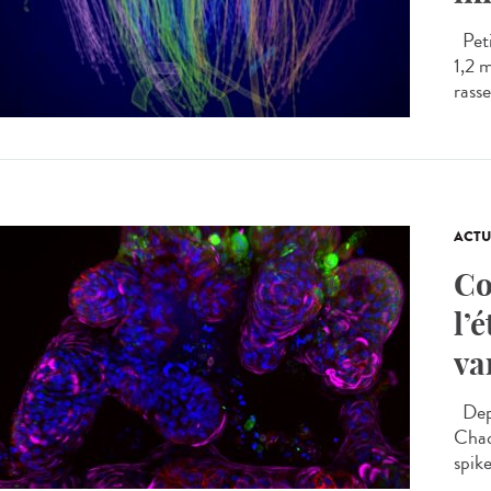
Peti
1,2 
rasse
ACTU
Co
l’
va
Depu
Chaq
spike