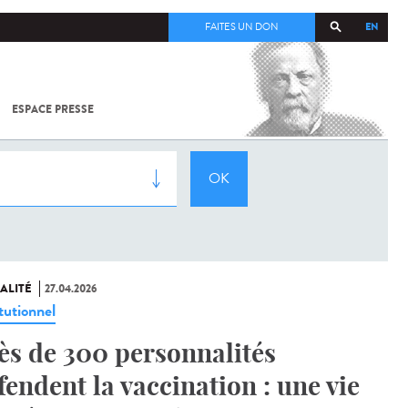
EN
FAITES UN DON
ESPACE PRESSE
TOUT SUR
SARS-
COV-2 /
COVID-19
À
L'INSTITUT
PASTEUR
ALITÉ
27.04.2026
tutionnel
ès de 300 personnalités
fendent la vaccination : une vie