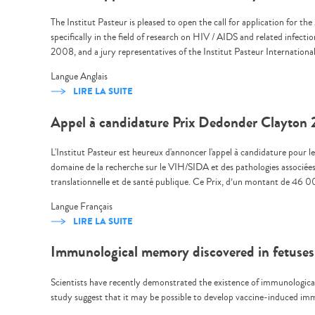
The Institut Pasteur is pleased to open the call for application for t
specifically in the field of research on HIV / AIDS and related infec
2008, and a jury representatives of the Institut Pasteur Internatio
Langue
Anglais
LIRE LA SUITE
Appel à candidature Prix Dedonder Clayton
L'Institut Pasteur est heureux d'annoncer l'appel à candidature pour
domaine de la recherche sur le VIH/SIDA et des pathologies associées
translationnelle et de santé publique. Ce Prix, d’un montant de 46 00
Langue
Français
LIRE LA SUITE
Immunological memory discovered in fetuses
Scientists have recently demonstrated the existence of immunological
study suggest that it may be possible to develop vaccine-induced imm