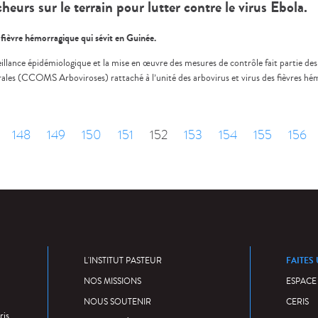
heurs sur le terrain pour lutter contre le virus Ebola.
e fièvre hémorragique qui sévit en Guinée.
veillance épidémiologique et la mise en œuvre des mesures de contrôle fait partie de
es (CCOMS Arboviroses) rattaché à l’unité des arbovirus et virus des fièvres hé
cédent
148
149
150
151
152
153
154
155
156
FAITES
L'INSTITUT PASTEUR
NOS MISSIONS
ESPACE
NOUS SOUTENIR
CERIS
ris