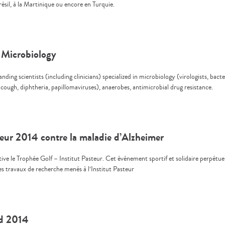
sil, à la Martinique ou encore en Turquie.
n Microbiology
anding scientists (including clinicians) specialized in microbiology (virologists, bacte
 cough, diphtheria, papillomaviruses), anaerobes, antimicrobial drug resistance.
teur 2014 contre la maladie d’Alzheimer
e le Trophée Golf – Institut Pasteur. Cet événement sportif et solidaire perpétue l
les travaux de recherche menés à l’Institut Pasteur
rd 2014