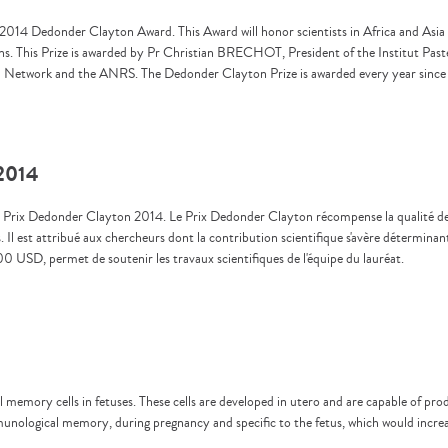
he 2014 Dedonder Clayton Award. This Award will honor scientists in Africa and Asia 
tions. This Prize is awarded by Pr Christian BRECHOT, President of the Institut Pas
nal Network and the ANRS. The Dedonder Clayton Prize is awarded every year since
 2014
 le Prix Dedonder Clayton 2014. Le Prix Dedonder Clayton récompense la qualité des
. Il est attribué aux chercheurs dont la contribution scientifique s'avère détermi
0 USD, permet de soutenir les travaux scientifiques de l'équipe du lauréat.
 memory cells in fetuses. These cells are developed in utero and are capable of pr
unological memory, during pregnancy and specific to the fetus, which would increase