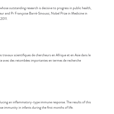
whose outstanding research is decisive to progress in public health,
teur and Pr Françoise Barré-Sinoussi, Nobel Prize in Medicine in
 2011.
 travaux scientifiques de chercheurs en Afrique et en Asie dans le
nante avec des retombées importantes en termes de recherche
oducing an inflammatory-type immune response. The results of this
 immunity in infants during the first months of life.