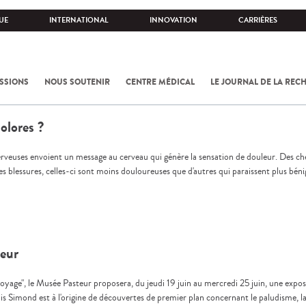
UE
INTERNATIONAL
INNOVATION
CARRIÈRES
SSIONS
NOUS SOUTENIR
CENTRE MÉDICAL
LE JOURNAL DE LA REC
olores ?
rveuses envoient un message au cerveau qui génère la sensation de douleur. Des cherc
 des blessures, celles-ci sont moins douloureuses que d'autres qui paraissent plus bé
teur
voyage", le Musée Pasteur proposera, du jeudi 19 juin au mercredi 25 juin, une exp
s Simond est à l'origine de découvertes de premier plan concernant le paludisme, la fi