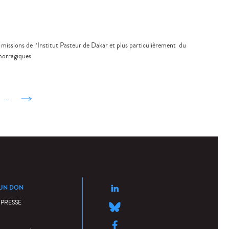
s missions de l’Institut Pasteur de Dakar et plus particulièrement du
morragiques.
…
suivant ›
 UN DON
 PRESSE