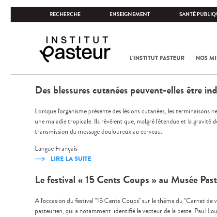
RECHERCHE
ENSEIGNEMENT
SANTÉ PUBLIQ
L'INSTITUT PASTEUR
NOS MI
Des blessures cutanées peuvent-elles être ind
Lorsque l'organisme présente des lésions cutanées, les terminaisons ne
une maladie tropicale. Ils révèlent que, malgré l'étendue et la gravité
transmission du message douloureux au cerveau.
Langue
Français
LIRE LA SUITE
Le festival « 15 Cents Coups » au Musée Pas
A l'occasion du festival "15 Cents Coups" sur le thème du "Carnet de 
pasteurien, qui a notamment identifié le vecteur de la peste. Paul Loui