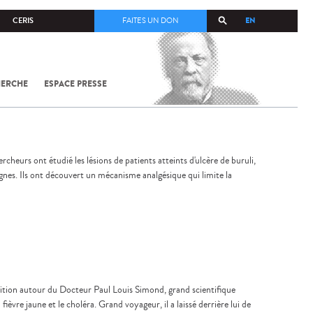
EN
CERIS
FAITES UN DON
HERCHE
ESPACE PRESSE
TOUT SUR
SARS-
COV-2 /
COVID-19
À
L'INSTITUT
PASTEUR
heurs ont étudié les lésions de patients atteints d'ulcère de buruli,
nignes. Ils ont découvert un mécanisme analgésique qui limite la
osition autour du Docteur Paul Louis Simond, grand scientifique
èvre jaune et le choléra. Grand voyageur, il a laissé derrière lui de