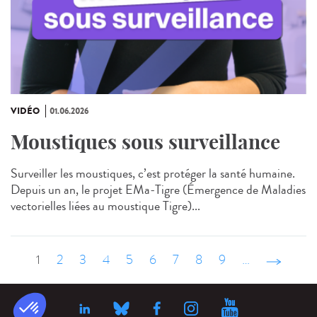
VIDÉO
01.06.2026
Moustiques sous surveillance
Surveiller les moustiques, c’est protéger la santé humaine.
Depuis un an, le projet EMa‑Tigre (Émergence de Maladies
vectorielles liées au moustique Tigre)...
1
2
3
4
5
6
7
8
9
…
suivant ›