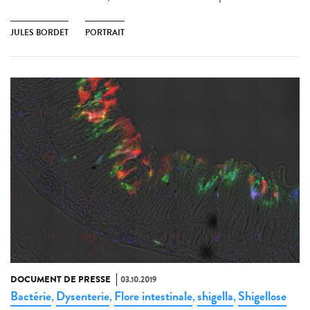
JULES BORDET
PORTRAIT
DOCUMENT DE PRESSE
03.10.2019
Bactérie
Dysenterie
Flore intestinale
shigella
Shigellose
,
,
,
,