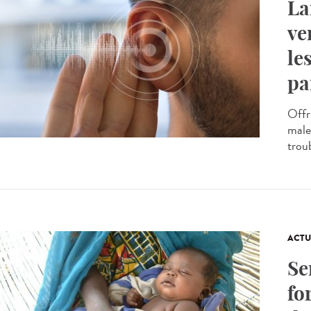
La
ve
le
pa
Offr
male
troub
ACTU
Se
fo