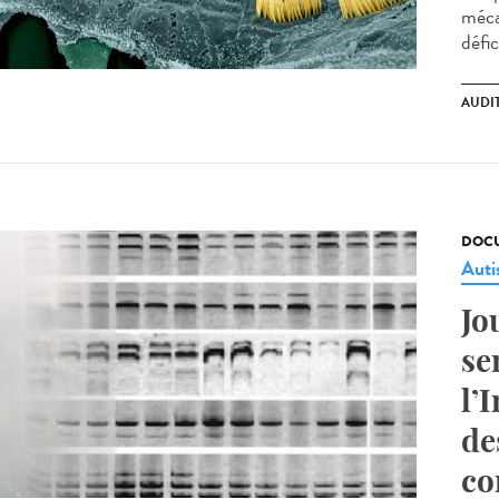
méca
défic
AUDI
DOCU
Aut
Jo
se
l’
de
co