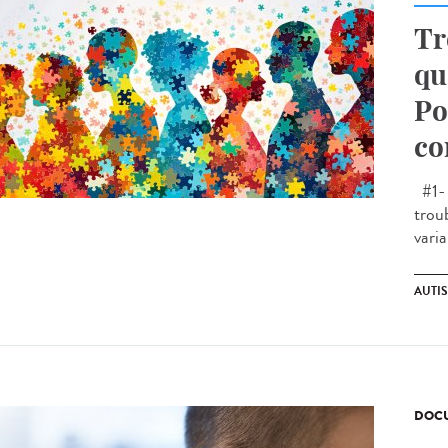
Tr
qu
Po
co
#1- 
trou
varia
AUTI
DOCU