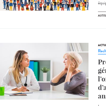
équip
AUTI
ACTU
Rech
Pr
gé
l’
d’
an