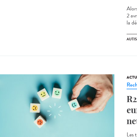
Alor
2 avr
la d
AUTI
ACTU
Rech
R2
eu
ne
Les 