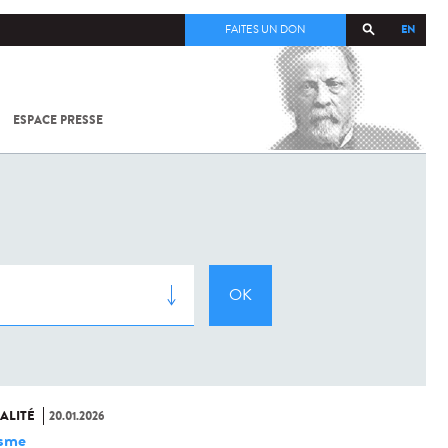
EN
FAITES UN DON
ESPACE PRESSE
TOUT SUR
SARS-
COV-2 /
COVID-19
À
L'INSTITUT
PASTEUR
ALITÉ
20.01.2026
isme