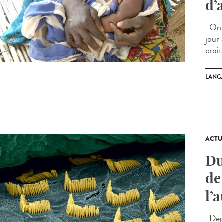
d’
On s
jour
croit
LANG
ACTU
Du
de
l’
Depu