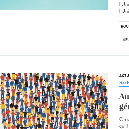
l’Un
l’Un
TROU
NE
ACTU
Rech
Au
gé
On s
qu’i