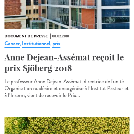
DOCUMENT DE PRESSE
08.02.2018
Cancer
Institutionnel
prix
,
,
Anne Dejean-Assémat reçoit le
prix Sjöberg 2018
Le professeur Anne Dejean-Assémat, directrice de l'unité
Organisation nucléaire et oncogénèse à l’Institut Pasteur et
à l’Inserm, vient de recevoir le Prix...