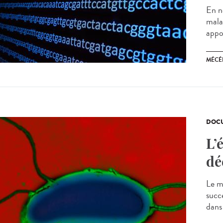
En n
mala
appo
MÉCÉ
DOCU
L’
dé
Le m
succ
dans