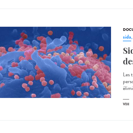
DOCU
sida
Si
de
Les 
pers
élimi
VIH