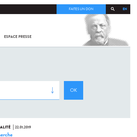
EN
FAITES UN DON
ESPACE PRESSE
TOUT SUR
SARS-
COV-2 /
COVID-19
À
L'INSTITUT
PASTEUR
ALITÉ
22.01.2019
erche