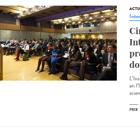
ACTU
Inte
Ci
In
pr
do
L’In
en l
scien
PRIX