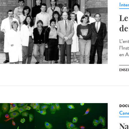
Inte
Le
de
L’en
l’In
en Al
ENSE
DOCU
Cane
Na