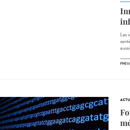
Im
in
Les 
sant
aussi
PNEU
ACTU
Fo
mé