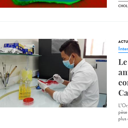
CHOL
ACTU
Inte
Le
an
co
C
L’Or
pèse 
plus 