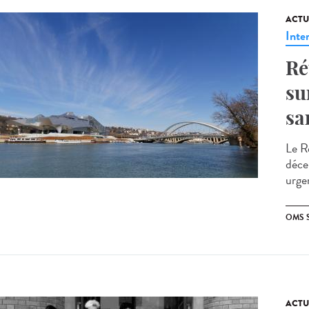
ACTU
Inte
Ré
su
sa
Le Ré
déce
urge
OMS 
ACTU