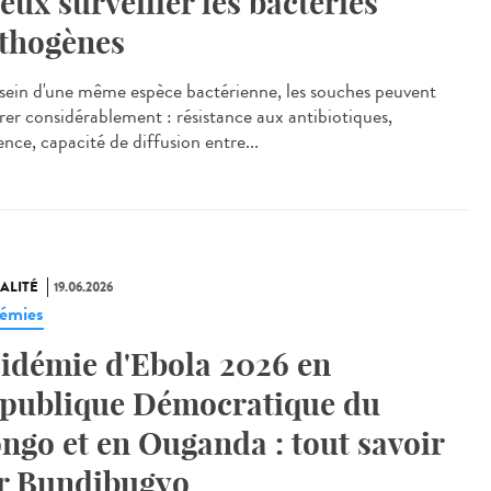
eux surveiller les bactéries
thogènes
ein d'une même espèce bactérienne, les souches peuvent
érer considérablement : résistance aux antibiotiques,
ence, capacité de diffusion entre...
ALITÉ
19.06.2026
émies
idémie d'Ebola 2026 en
publique Démocratique du
ngo et en Ouganda : tout savoir
r Bundibugyo