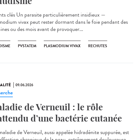
ludisme
ts clés Un parasite particulièrement insidieux —
modium vivax peut rester dormant dans le foie pendant des
ines ou des mois avant de provoquer...
DISME
PVSTATEM
PLASMODIUM VIVAX
RECHUTES
ALITÉ
09.06.2026
erche
ladie de Verneuil : le rôle
attendu d’une bactérie cutanée
aladie de Verneuil, aussi appelée hidradénite suppurée, est
affection chronique de la peau, extrêmement douloureuse,