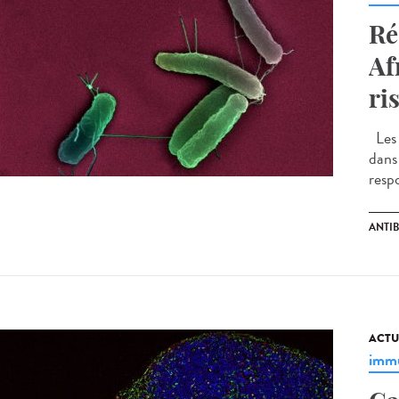
Ré
Af
ri
Les i
dans
respo
ANTI
ACTU
immu