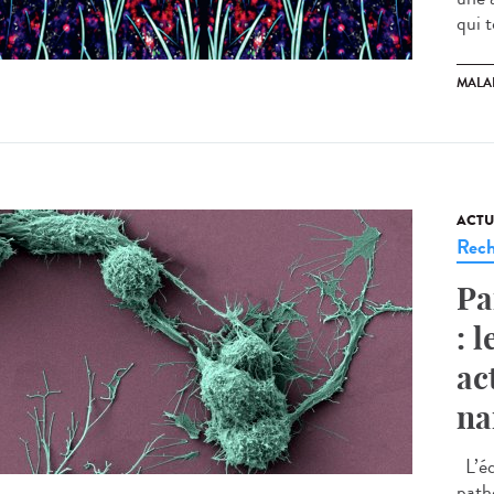
qui t
MALA
ACTU
Rech
Pa
: 
ac
na
L’éq
path