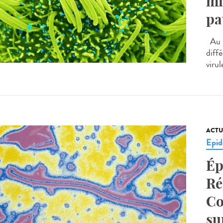
mi
pa
Au s
diff
virul
ACTU
Epid
Ép
Ré
Co
su