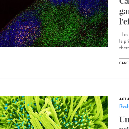
Ca
ga
l'
Les 
la p
thér
CANC
ACTU
Rech
Un