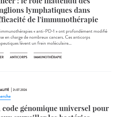
ncer : le rôle inattendu des
nglions lymphatiques dans
efficacité de l'immunothérapie
immunothérapies « anti-PD-1 » ont profondément modifié
rise en charge de nombreux cancers. Ces anticorps
apeutiques lèvent un frein moléculaire...
ER
ANTICORPS
IMMUNOTHÉRAPIE
ALITÉ
21.07.2026
erche
 code génomique universel pour