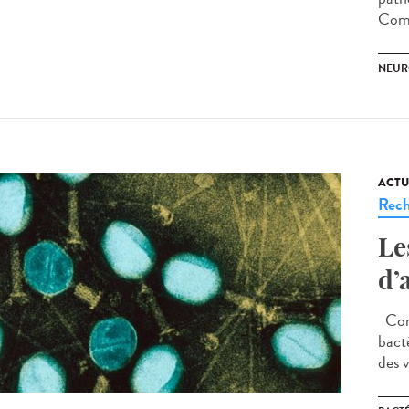
Comm
NEUR
ACTU
Rech
Le
d’
Comm
bact
des v