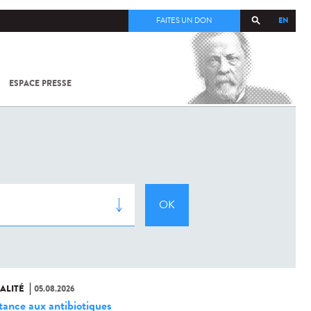
EN
FAITES UN DON
ESPACE PRESSE
TOUT SUR
SARS-
COV-2 /
COVID-19
À
L'INSTITUT
PASTEUR
ALITÉ
05.08.2026
stance aux antibiotiques