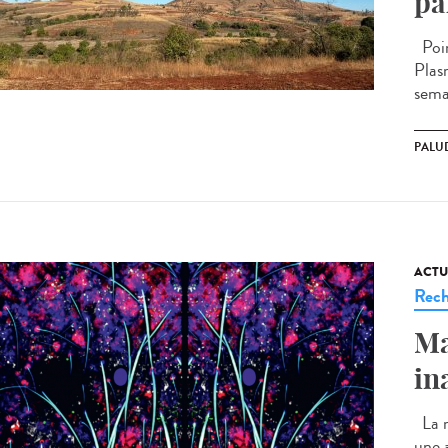
pa
Poin
Plas
sema
PALU
ACTU
Rech
Ma
in
La m
une 