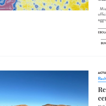
Mise
offic
aggr
EBOL
BU
ACTU
Rech
Re
ce