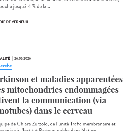
ouche jusqu'à 4 % de la...
DIE DE VERNEUIL
ALITÉ
26.05.2026
erche
rkinson et maladies apparentées
les mitochondries endommagées
tivent la communication (via
notubes) dans le cerveau
uipe de Chiara Zurzolo, de l’unité Trafic membranaire et
ogenèse à l’Institut Pasteur, publie dans Nature