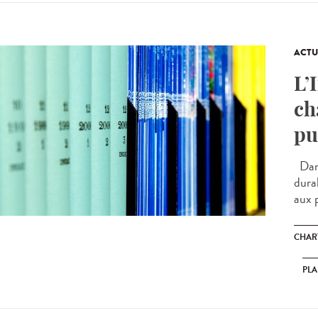
ACTU
L’
ch
pu
Dans
dura
aux p
CHAR
PLA