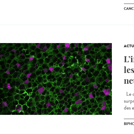
CANC
ACTU
L’
le
ne
Le c
surp
des 
BIPH