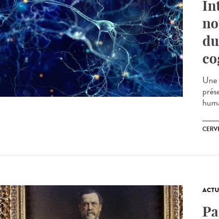
In
no
du
co
Une 
prés
huma
CERV
ACTU
Pa