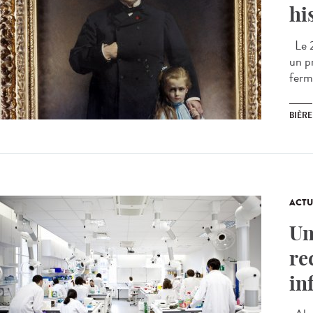
hi
Le 2
un pr
ferm
BIÈRE
ACTU
Un
re
in