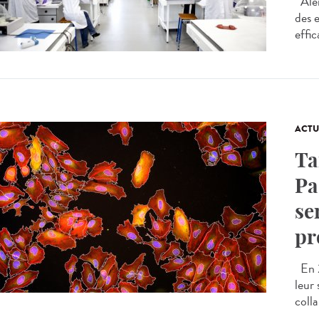
Aler
des 
effic
ACTU
Ta
Pa
se
pr
En 2
leur
colla