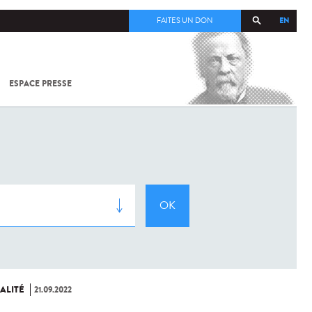
EN
FAITES UN DON
ESPACE PRESSE
TOUT SUR
SARS-
COV-2 /
COVID-19
À
L'INSTITUT
PASTEUR
ALITÉ
21.09.2022