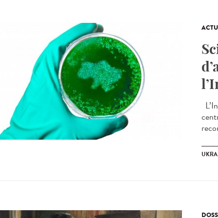
ACTU
Sc
d’
l’
L’In
cent
reco
UKRA
DOSS