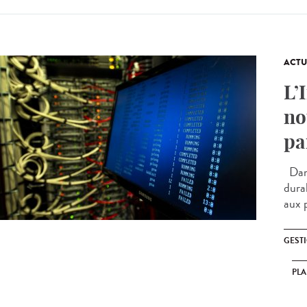
ACTU
L’
no
pa
Dans
dura
aux p
GEST
PLA