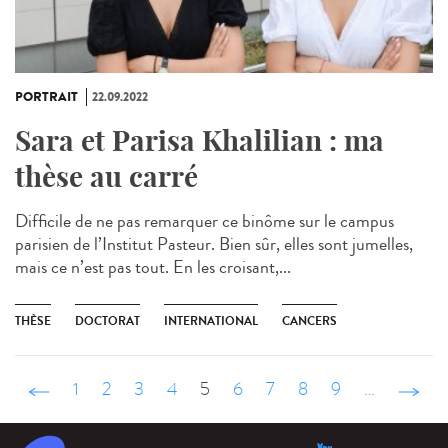
PORTRAIT
22.09.2022
Sara et Parisa Khalilian : ma
thèse au carré
Difficile de ne pas remarquer ce binôme sur le campus
parisien de l’Institut Pasteur. Bien sûr, elles sont jumelles,
mais ce n’est pas tout. En les croisant,...
THÈSE
DOCTORAT
INTERNATIONAL
CANCERS
‹ précédent
1
2
3
4
5
6
7
8
9
…
suivant