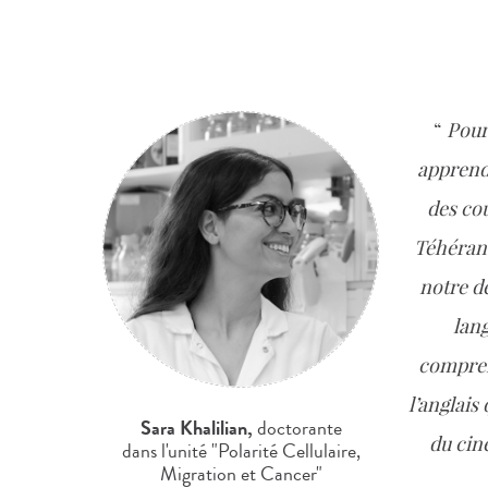
Pour
apprendr
des co
Téhéran 
notre d
lang
compren
l’anglais
Sara
Khalilian,
doctorante
du cin
dans l'unité "Polarité Cellulaire,
Migration et Cancer"