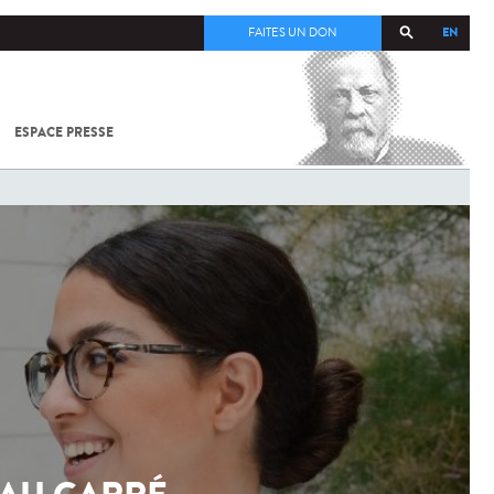
EN
FAITES UN DON
ESPACE PRESSE
TOUT SUR
SARS-
COV-2 /
COVID-19
À
L'INSTITUT
PASTEUR