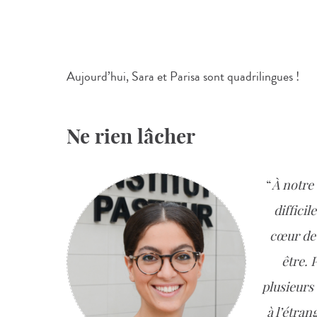
Aujourd’hui, Sara et Parisa sont quadrilingues !
Ne rien lâcher
À notre 
difficil
cœur de 
être. 
plusieurs
à l’étran