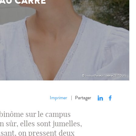
 AU CARRÉ
© Institut Pasteur, Valérie ZEITOUN
Imprimer
Partager
|
e binôme sur le campus
n sûr, elles sont jumelles,
oisant, on pressent deux