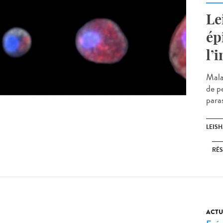
Le
ép
l’
Mala
de p
paras
LEIS
RÉS
ACTU