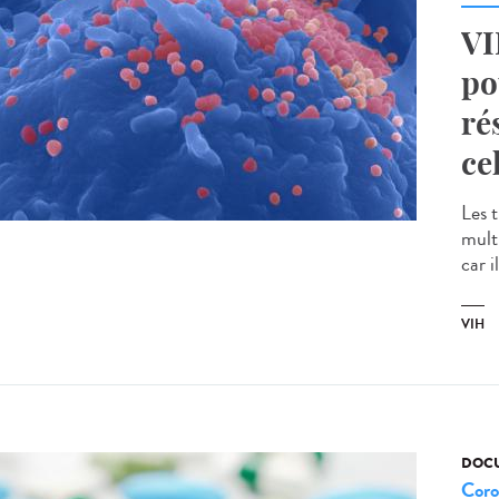
VI
po
ré
ce
Les 
multi
car i
VIH
DOCU
Coro