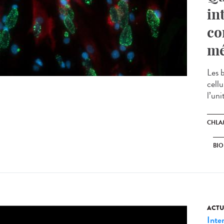
in
co
mé
Les 
cell
l’uni
CHLA
BIO
ACTU
Inte