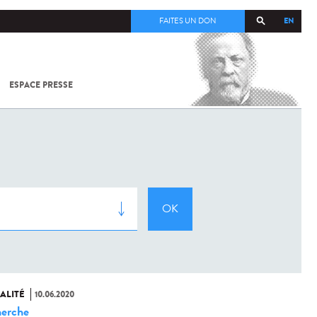
EN
FAITES UN DON
ESPACE PRESSE
TOUT SUR
SARS-
COV-2 /
COVID-19
À
L'INSTITUT
PASTEUR
ALITÉ
10.06.2020
erche