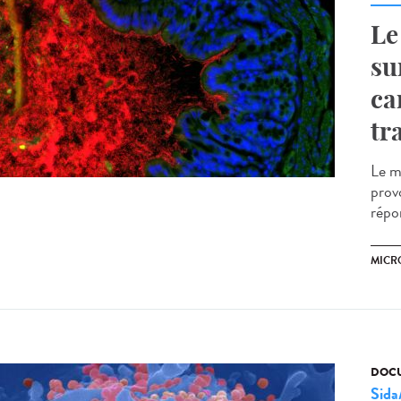
Le
su
ca
tr
Le mi
prov
répo
MICR
DOCU
Sid