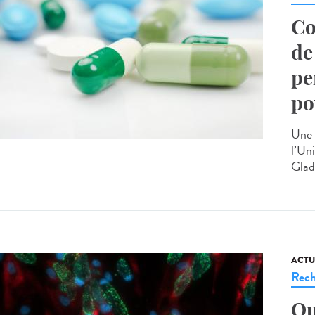
Co
de
pe
po
Une 
l’Un
Glads
ACTU
Rech
Qu