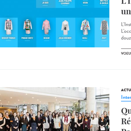
L'
un
L'In
L'oc
douza
VOEU
ACTU
Inte
Qu
Ré