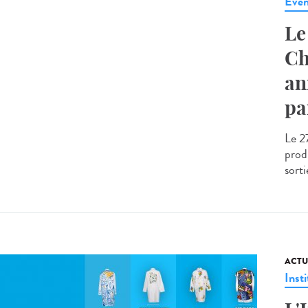
Evé
Le
Ch
an
pa
Le 2
produ
sorti
ACTU
Insti