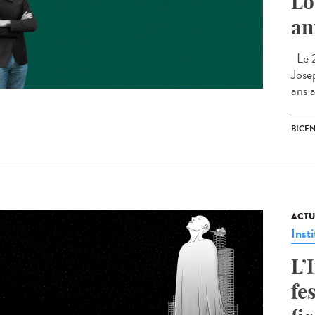
Lo
an
Le 2
Jose
ans a
BICEN
ACTU
Insti
L’
fe