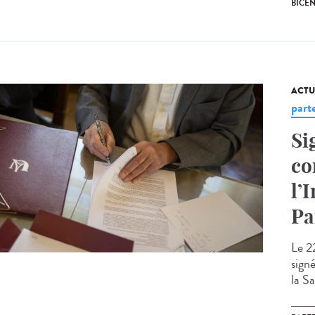
BICE
ACTU
part
Si
co
l’
Pa
Le 22
sign
la Sa