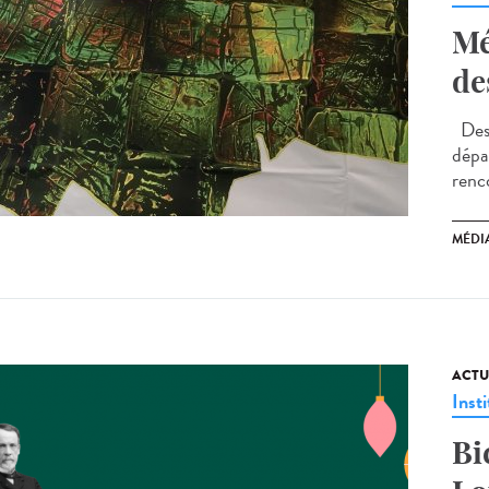
Mé
de
Des 
dépa
renco
MÉDI
ACTU
Insti
Bi