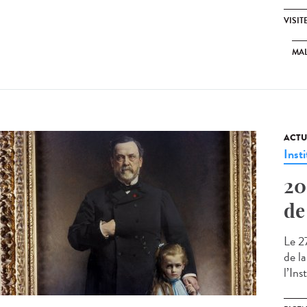
VISIT
MAL
ACTU
Insti
20
de
Le 2
de l
l’Ins