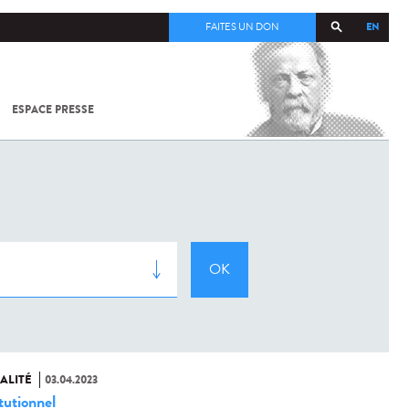
EN
FAITES UN DON
ESPACE PRESSE
TOUT SUR
SARS-
COV-2 /
COVID-19
À
L'INSTITUT
PASTEUR
ALITÉ
03.04.2023
tutionnel