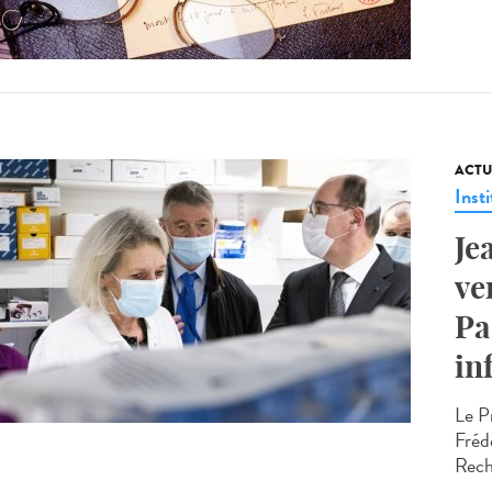
ACTU
Insti
Je
ve
Pa
in
Le P
Fréd
Reche