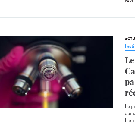
PART
ACTU
Insti
Le
Ca
pa
ré
Le p
quin
Hamo