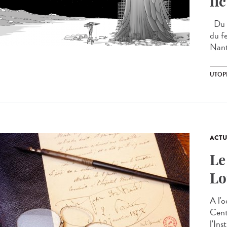
fi
Du 2
du fe
Nante
UTOP
ACTU
Le
Lo
A l'
Cent
l'Ins